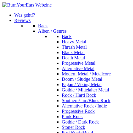
Was geht!?
Reviews
Back
Alben / Genres
Back
Heavy Metal
Thrash Metal
Black Metal
Death Metal
Progressive Metal
Alternative Metal
Modern Metal / Metalcore
Doom / Sludge Metal
Pagan / Viking Metal
Gothic / Mittelalter Metal
Rock / Hard Rock
Southern/Jam/Blues Rock
Alternative Rock / Indie
Progressive Rock
Punk Rock
Gothic / Dark Rock
Stoner Rock
Post Rock/Metal