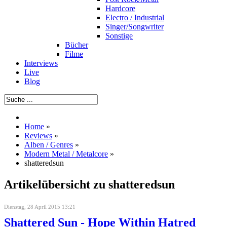
Hardcore
Electro / Industrial
Singer/Songwriter
Sonstige
Bücher
Filme
Interviews
Live
Blog
Home
»
Reviews
»
Alben / Genres
»
Modern Metal / Metalcore
»
shatteredsun
Artikelübersicht zu shatteredsun
Dienstag, 28 April 2015 13:21
Shattered Sun - Hope Within Hatred