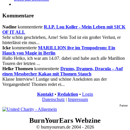
Kommentare
Nadine
kommentierte
R.I.P. Lou Koller - Mein Leben mit SICK
OF IT ALL
Sehr schön geschrieben, Arne! Sein Tod ist ein großer Verlust, er
hinterlässt ein mus...
Icke
kommentierte
MARILLION live im Tempodrom: Ein
Hauch von Magie in Berlin
Hallo Heiko, ich war am 14.07. dabei und habe auch alle Marillion
Touren der letzten ...
Helke Thomsen
kommentierte
Drums, Dramen, Dracula – Auf
einen Messbecher Kakao mit Thomen Stauch
Klasse Interview! Lustige und schöne Anekdoten aus der
Vergangenheit! Thomen redet ei...
Kontakt
•
Redaktion
•
Login
Datenschutz
|
Impressum
Partner
BurnYourEars Webzine
© burnyourears.de 2004 - 2026