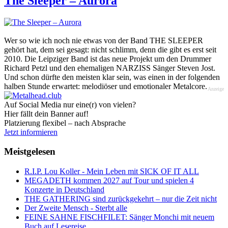
The Sleeper – Aurora
Wer so wie ich noch nie etwas von der Band THE SLEEPER
gehört hat, dem sei gesagt: nicht schlimm, denn die gibt es erst seit
2010. Die Leipziger Band ist das neue Projekt um den Drummer
Richard Petzl und den ehemaligen NARZISS Sänger Steven Jost.
Und schon dürfte den meisten klar sein, was einen in der folgenden
halben Stunde erwartet: melodiöser und emotionaler Metalcore.
Anzeige
Auf Social Media nur eine(r) von vielen?
Hier fällt dein Banner auf!
Platzierung flexibel – nach Absprache
Jetzt informieren
Meistgelesen
R.I.P. Lou Koller - Mein Leben mit SICK OF IT ALL
MEGADETH kommen 2027 auf Tour und spielen 4
Konzerte in Deutschland
THE GATHERING sind zurückgekehrt – nur die Zeit nicht
Der Zweite Mensch - Sterbt alle
FEINE SAHNE FISCHFILET: Sänger Monchi mit neuem
Buch auf Lesereise