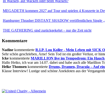
In Wacken, auf Wacken oder beim Wacken?
MEGADETH kommen 2027 auf Tour und spielen 4 Konzerte in Deu
Hamburger Thrasher DISTANT SHADOW veröffentlichen Single „
THE GATHERING sind zurückgekehrt – nur die Zeit nicht
Kommentare
Nadine
kommentierte
R.I.P. Lou Koller - Mein Leben mit SICK
Sehr schön geschrieben, Arne! Sein Tod ist ein großer Verlust, er hinte
Icke
kommentierte
MARILLION live im Tempodrom: Ein Hauch v
Hallo Heiko, ich war am 14.07. dabei und habe auch alle Marillion Tou
Helke Thomsen
kommentierte
Drums, Dramen, Dracula – Auf ei
Klasse Interview! Lustige und schöne Anekdoten aus der Vergangenhe