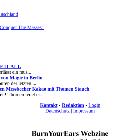
tschland
Conquer The Masses"
 OF IT ALL
rlässt ein mus...
on Magie in Berlin
ren der letzten ...
nen Messbecher Kakao mit Thomen Stauch
it! Thomen redet ei...
Kontakt
•
Redaktion
•
Login
Datenschutz
|
Impressum
BurnYourEars Webzine