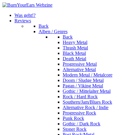
Was geht!?
Reviews
Back
Alben / Genres
Back
Heavy Metal
Thrash Metal
Black Metal
Death Metal
Progressive Metal
Alternative Metal
Modern Metal / Metalcore
Doom / Sludge Metal
Pagan / Viking Metal
Gothic / Mittelalter Metal
Rock / Hard Rock
Southern/Jam/Blues Rock
Alternative Rock / Indie
Progressive Rock
Punk Rock
Gothic / Dark Rock
Stoner Rock
Post Rock/Metal