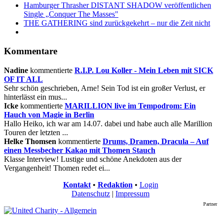
Hamburger Thrasher DISTANT SHADOW veröffentlichen
Single „Conquer The Masses"
THE GATHERING sind zurückgekehrt – nur die Zeit nicht
Kommentare
Nadine
kommentierte
R.I.P. Lou Koller - Mein Leben mit SICK
OF IT ALL
Sehr schön geschrieben, Arne! Sein Tod ist ein großer Verlust, er
hinterlässt ein mus...
Icke
kommentierte
MARILLION live im Tempodrom: Ein
Hauch von Magie in Berlin
Hallo Heiko, ich war am 14.07. dabei und habe auch alle Marillion
Touren der letzten ...
Helke Thomsen
kommentierte
Drums, Dramen, Dracula – Auf
einen Messbecher Kakao mit Thomen Stauch
Klasse Interview! Lustige und schöne Anekdoten aus der
Vergangenheit! Thomen redet ei...
Kontakt
•
Redaktion
•
Login
Datenschutz
|
Impressum
Partner