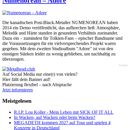
Numenorean – Adore
Die kanadischen Post-Black-Metaller NUMENOREAN haben
2014 ein Demo veröffentlicht, das aufhorchen ließ: Atmosphäre,
Melodik und Härte standen in gesundem Verhältnis zueinander.
Dazu ein – zumindest für Tolkien-Fans – epischer Bandname und
die Voraussetzungen für ein vielversprechendes Projekt waren
gegeben. Mit dem zweiten Studioalbum "Adore" ist von den
einstigen Stärken leider zu wenig geblieben, um nachhaltig zu
überzeugen.
Anzeige
Auf Social Media nur eine(r) von vielen?
Hier fällt dein Banner auf!
Platzierung flexibel – nach Absprache
Jetzt informieren
Meistgelesen
R.I.P. Lou Koller - Mein Leben mit SICK OF IT ALL
In Wacken, auf Wacken oder beim Wacken?
MEGADETH kommen 2027 auf Tour und spielen 4
Konzerte in Deutschland