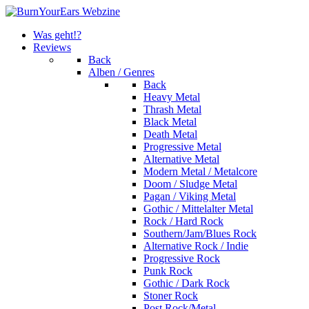
Was geht!?
Reviews
Back
Alben / Genres
Back
Heavy Metal
Thrash Metal
Black Metal
Death Metal
Progressive Metal
Alternative Metal
Modern Metal / Metalcore
Doom / Sludge Metal
Pagan / Viking Metal
Gothic / Mittelalter Metal
Rock / Hard Rock
Southern/Jam/Blues Rock
Alternative Rock / Indie
Progressive Rock
Punk Rock
Gothic / Dark Rock
Stoner Rock
Post Rock/Metal