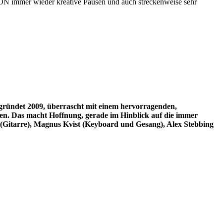
ERON immer wieder kreative Pausen und auch streckenweise sehr
ündet 2009, überrascht mit einem hervorragenden,
n. Das macht Hoffnung, gerade im Hinblick auf die immer
Gitarre), Magnus Kvist (Keyboard und Gesang), Alex Stebbing