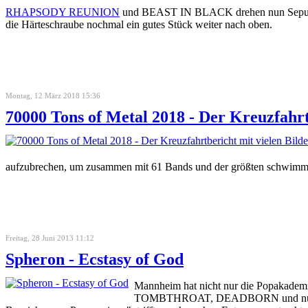
RHAPSODY REUNION
und BEAST IN BLACK drehen nun Sepul
die Härteschraube nochmal ein gutes Stück weiter nach oben.
Montag, 12 März 2018 15:36
70000 Tons of Metal 2018 - Der Kreuzfahrt
aufzubrechen, um zusammen mit 61 Bands und der größten schwimme
Freitag, 28 Juni 2013 11:12
Spheron - Ecstasy of God
Mannheim hat nicht nur die Popakadem
TOMBTHROAT, DEADBORN und nun auch 