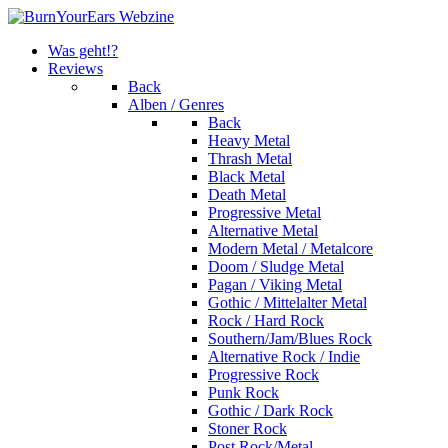
Was geht!?
Reviews
Back
Alben / Genres
Back
Heavy Metal
Thrash Metal
Black Metal
Death Metal
Progressive Metal
Alternative Metal
Modern Metal / Metalcore
Doom / Sludge Metal
Pagan / Viking Metal
Gothic / Mittelalter Metal
Rock / Hard Rock
Southern/Jam/Blues Rock
Alternative Rock / Indie
Progressive Rock
Punk Rock
Gothic / Dark Rock
Stoner Rock
Post Rock/Metal