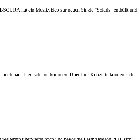
SCURA hat ein Musikvideo zur neuen Single "Solaris" enthüllt und
 auch nach Deutschland kommen. Über fünf Konzerte können sich
n weiterhin unerwartet hoch und bevor die Festivalsaison 2018 sich