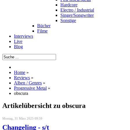
Hardcore
Electro / Industrial
Singer/Songwriter
Sonstige
Bücher
Filme
Interviews
Live
Blog
Home
»
Reviews
»
Alben / Genres
»
Progressive Metal
»
obscura
Artikelübersicht zu obscura
Montag, 31 März 2025 09:59
Changeling - s/t