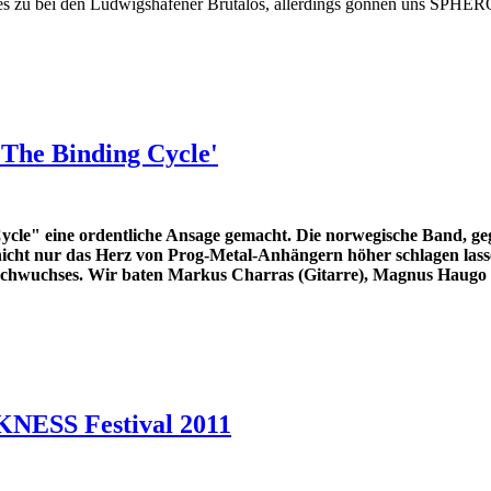
eht es zu bei den Ludwigshafener Brutalos, allerdings gönnen uns SPH
'The Binding Cycle'
 eine ordentliche Ansage gemacht. Die norwegische Band, gegr
ht nur das Herz von Prog-Metal-Anhängern höher schlagen lasse
achwuchses.
Wir baten Markus Charras (Gitarre), Magnus Haugo (
NESS Festival 2011