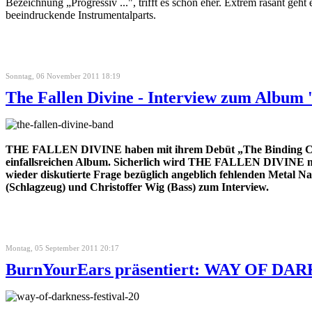
Bezeichnung „Progressiv ...", trifft es schon eher. Extrem rasant g
beeindruckende Instrumentalparts.
Sonntag, 06 November 2011 18:19
The Fallen Divine - Interview zum Album 
THE FALLEN DIVINE haben mit ihrem Debüt „The Binding Cycle"
einfallsreichen Album. Sicherlich wird THE FALLEN DIVINE nic
wieder diskutierte Frage bezüglich angeblich fehlenden Metal N
(Schlagzeug) und Christoffer Wig (Bass) zum Interview.
Montag, 05 September 2011 20:17
BurnYourEars präsentiert: WAY OF DARK