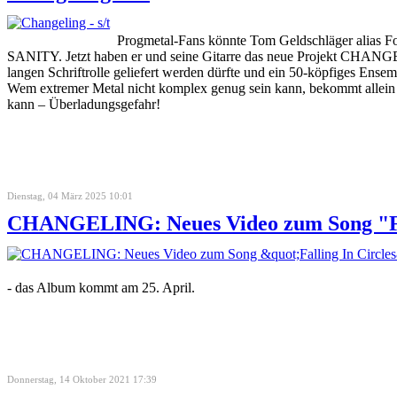
Progmetal-Fans könnte Tom Geldschläger alias 
SANITY. Jetzt haben er und seine Gitarre das neue Projekt CHANGELIN
langen Schriftrolle geliefert werden dürfte und ein 50-köpfiges Ense
Wem extremer Metal nicht komplex genug sein kann, bekommt allein 
kann – Überladungsgefahr!
Dienstag, 04 März 2025 10:01
CHANGELING: Neues Video zum Song "Fal
- das Album kommt am 25. April.
Donnerstag, 14 Oktober 2021 17:39