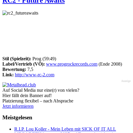
RC2 - Future Awaits
Stil (Spielzeit):
Prog (59:49)
Label/Vertrieb (VÖ):
www.progrockrecords.com
(Ende 2008)
Bewertung:
7,5
Link:
http://www-rc-2.com
Anzeige
Auf Social Media nur eine(r) von vielen?
Hier fällt dein Banner auf!
Platzierung flexibel – nach Absprache
Jetzt informieren
Meistgelesen
R.I.P. Lou Koller - Mein Leben mit SICK OF IT ALL