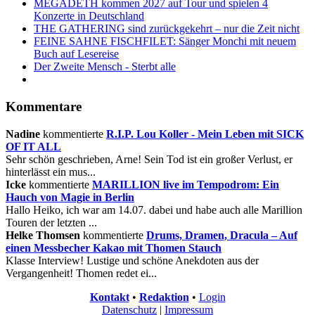
MEGADETH kommen 2027 auf Tour und spielen 4
Konzerte in Deutschland
THE GATHERING sind zurückgekehrt – nur die Zeit nicht
FEINE SAHNE FISCHFILET: Sänger Monchi mit neuem
Buch auf Lesereise
Der Zweite Mensch - Sterbt alle
Kommentare
Nadine
kommentierte
R.I.P. Lou Koller - Mein Leben mit SICK
OF IT ALL
Sehr schön geschrieben, Arne! Sein Tod ist ein großer Verlust, er
hinterlässt ein mus...
Icke
kommentierte
MARILLION live im Tempodrom: Ein
Hauch von Magie in Berlin
Hallo Heiko, ich war am 14.07. dabei und habe auch alle Marillion
Touren der letzten ...
Helke Thomsen
kommentierte
Drums, Dramen, Dracula – Auf
einen Messbecher Kakao mit Thomen Stauch
Klasse Interview! Lustige und schöne Anekdoten aus der
Vergangenheit! Thomen redet ei...
Kontakt
•
Redaktion
•
Login
Datenschutz
|
Impressum