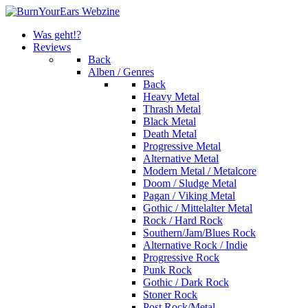
Was geht!?
Reviews
Back
Alben / Genres
Back
Heavy Metal
Thrash Metal
Black Metal
Death Metal
Progressive Metal
Alternative Metal
Modern Metal / Metalcore
Doom / Sludge Metal
Pagan / Viking Metal
Gothic / Mittelalter Metal
Rock / Hard Rock
Southern/Jam/Blues Rock
Alternative Rock / Indie
Progressive Rock
Punk Rock
Gothic / Dark Rock
Stoner Rock
Post Rock/Metal