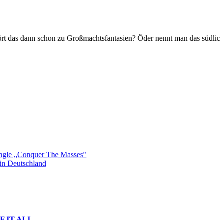
t das dann schon zu Großmachtsfantasien? Öder nennt man das südlich
gle „Conquer The Masses"
n Deutschland
 OF IT ALL