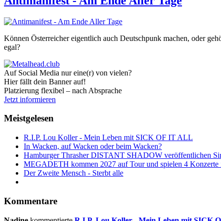
Antimanifest - Am Ende Aller Tage
Können Österreicher eigentlich auch Deutschpunk machen, oder gehör
egal?
Auf Social Media nur eine(r) von vielen?
Hier fällt dein Banner auf!
Platzierung flexibel – nach Absprache
Jetzt informieren
Meistgelesen
R.I.P. Lou Koller - Mein Leben mit SICK OF IT ALL
In Wacken, auf Wacken oder beim Wacken?
Hamburger Thrasher DISTANT SHADOW veröffentlichen Sin
MEGADETH kommen 2027 auf Tour und spielen 4 Konzerte i
Der Zweite Mensch - Sterbt alle
Kommentare
Nadine
kommentierte
R.I.P. Lou Koller - Mein Leben mit SICK