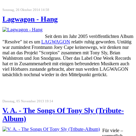
Sonntag, 26 Oktober 2014 14:58
Lagwagon - Hang
Seit dem im Jahr 2005 veröffentlichten Album
"Resolve" ist es um
LAGWAGON
relativ ruhig geworden. Untätig
war zumindest Frontmann Joey Cape keineswegs, wir denken nur
mal an das Projekt "Scorpios" zusammen mit Tony Sly, Brian
Wahlstrom und Jon Snodgrass. Über das Label One Week Records
hat er in Zusammenarbeit mit einigen befreundeten Musikern auch
viel Hörbares zustande gebracht, aber nun werden LAGWAGON
tatsächlich nochmal wieder in den Mittelpunkt gerückt.
Dienstag, 05 November 2013 19:14
V. A. - The Songs Of Tony Sly (Tribute-
Album)
Für viele –
vermutlich