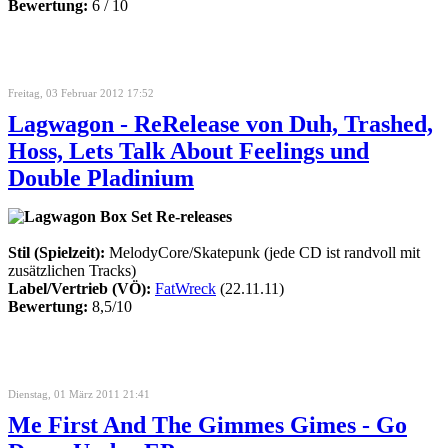
Bewertung:
6 / 10
Freitag, 03 Februar 2012 17:52
Lagwagon - ReRelease von Duh, Trashed,
Hoss, Lets Talk About Feelings und
Double Pladinium
Stil (Spielzeit):
MelodyCore/Skatepunk (jede CD ist randvoll mit
zusätzlichen Tracks)
Label/Vertrieb (VÖ):
FatWreck
(22.11.11)
Bewertung:
8,5/10
Dienstag, 01 März 2011 21:41
Me First And The Gimmes Gimes - Go