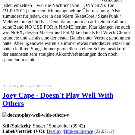
jeden einzelnen – war die Nachricht von TONY SLYs Tod
(31.09.2012) eine ziemlich unangenehme Überraschung. Also
zumindest für jeden, der in den 90ern SkateCore / SkatePunk /
MeldoyCore gehört hat. Denn dann kam man auf keinen Fall um
seine Band NO USE FOR A NAME herum. Klar klangen sie auch
wie NoFX, dessen Mastermind Fat Mike damals Fat Wreck Chords
gründete und sie als eine der ersten Bands unter Vertrag genommen
hatte. Aber irgendwie waren sie immer etwas melodieverliebter und
hatten in ihren Songs immer gerne diesen einen Schweineakkord,
der ansonsten sehr straighte Akkordverbindungen doch noch
spannend machte.
Donnerstag, 09 August 2012 11:21
Joey Cape - Doesn`t Play Well With
Others
Stil (Spielzeit):
Singer / Songwriter (39:42)
Label/Vertrieb (VÖ):
Destiny
/
Broken Silence
(22.07.12)