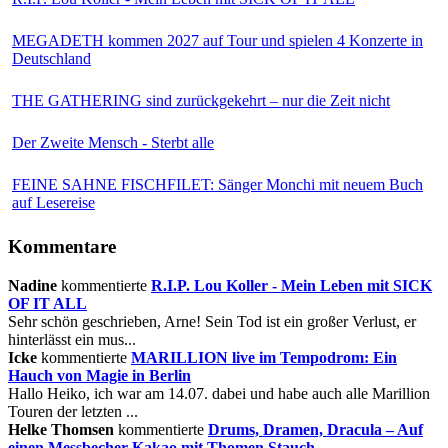
MEGADETH kommen 2027 auf Tour und spielen 4 Konzerte in
Deutschland
THE GATHERING sind zurückgekehrt – nur die Zeit nicht
Der Zweite Mensch - Sterbt alle
FEINE SAHNE FISCHFILET: Sänger Monchi mit neuem Buch
auf Lesereise
Kommentare
Nadine
kommentierte
R.I.P. Lou Koller - Mein Leben mit SICK
OF IT ALL
Sehr schön geschrieben, Arne! Sein Tod ist ein großer Verlust, er
hinterlässt ein mus...
Icke
kommentierte
MARILLION live im Tempodrom: Ein
Hauch von Magie in Berlin
Hallo Heiko, ich war am 14.07. dabei und habe auch alle Marillion
Touren der letzten ...
Helke Thomsen
kommentierte
Drums, Dramen, Dracula – Auf
einen Messbecher Kakao mit Thomen Stauch