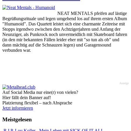
NEAT MENTALS pfeifen auf lästige
Begrüßungsrituale und legen umgehend los auf ihrem ersten Album
"Humanoid". Das Quartett leistet sich eine charmante Zeitreise mit
Stopps irgendwo zwischen den Achtzigerjahren und Anfang der
Neunziger, als Punkrock noch unvermeidlich mit Skateboard fahren
(in den mir bekannten Fällen leider eher mit "so tun als ob" und
dann mächtig auf die Schnauzen legen) und Garagensound
verbunden war.
Anzeige
Auf Social Media nur eine(r) von vielen?
Hier fällt dein Banner auf!
Platzierung flexibel – nach Absprache
Jetzt informieren
Meistgelesen
R.I.P. Lou Koller - Mein Leben mit SICK OF IT ALL