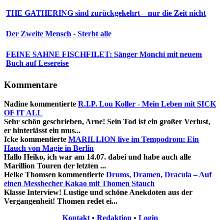
THE GATHERING sind zurückgekehrt – nur die Zeit nicht
Der Zweite Mensch - Sterbt alle
FEINE SAHNE FISCHFILET: Sänger Monchi mit neuem
Buch auf Lesereise
Kommentare
Nadine
kommentierte
R.I.P. Lou Koller - Mein Leben mit SICK
OF IT ALL
Sehr schön geschrieben, Arne! Sein Tod ist ein großer Verlust,
er hinterlässt ein mus...
Icke
kommentierte
MARILLION live im Tempodrom: Ein
Hauch von Magie in Berlin
Hallo Heiko, ich war am 14.07. dabei und habe auch alle
Marillion Touren der letzten ...
Helke Thomsen
kommentierte
Drums, Dramen, Dracula – Auf
einen Messbecher Kakao mit Thomen Stauch
Klasse Interview! Lustige und schöne Anekdoten aus der
Vergangenheit! Thomen redet ei...
Kontakt
•
Redaktion
•
Login