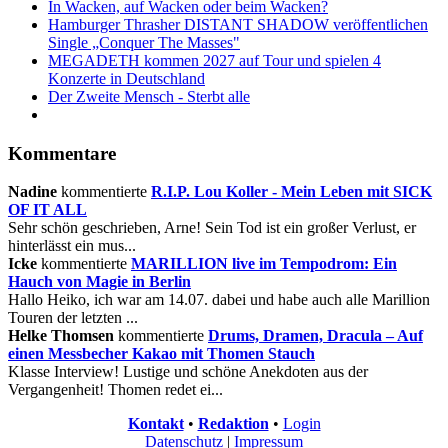
In Wacken, auf Wacken oder beim Wacken?
Hamburger Thrasher DISTANT SHADOW veröffentlichen
Single „Conquer The Masses"
MEGADETH kommen 2027 auf Tour und spielen 4
Konzerte in Deutschland
Der Zweite Mensch - Sterbt alle
Kommentare
Nadine
kommentierte
R.I.P. Lou Koller - Mein Leben mit SICK
OF IT ALL
Sehr schön geschrieben, Arne! Sein Tod ist ein großer Verlust, er
hinterlässt ein mus...
Icke
kommentierte
MARILLION live im Tempodrom: Ein
Hauch von Magie in Berlin
Hallo Heiko, ich war am 14.07. dabei und habe auch alle Marillion
Touren der letzten ...
Helke Thomsen
kommentierte
Drums, Dramen, Dracula – Auf
einen Messbecher Kakao mit Thomen Stauch
Klasse Interview! Lustige und schöne Anekdoten aus der
Vergangenheit! Thomen redet ei...
Kontakt
•
Redaktion
•
Login
Datenschutz
|
Impressum