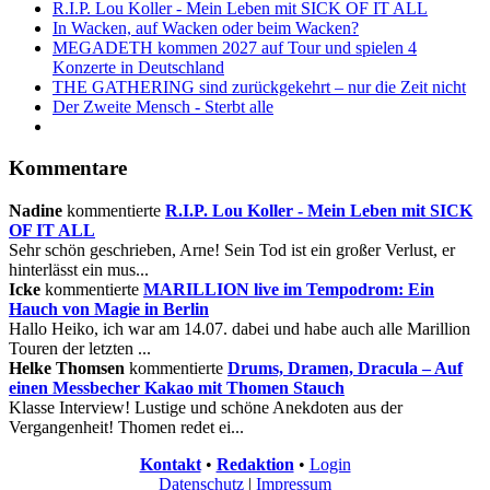
R.I.P. Lou Koller - Mein Leben mit SICK OF IT ALL
In Wacken, auf Wacken oder beim Wacken?
MEGADETH kommen 2027 auf Tour und spielen 4
Konzerte in Deutschland
THE GATHERING sind zurückgekehrt – nur die Zeit nicht
Der Zweite Mensch - Sterbt alle
Kommentare
Nadine
kommentierte
R.I.P. Lou Koller - Mein Leben mit SICK
OF IT ALL
Sehr schön geschrieben, Arne! Sein Tod ist ein großer Verlust, er
hinterlässt ein mus...
Icke
kommentierte
MARILLION live im Tempodrom: Ein
Hauch von Magie in Berlin
Hallo Heiko, ich war am 14.07. dabei und habe auch alle Marillion
Touren der letzten ...
Helke Thomsen
kommentierte
Drums, Dramen, Dracula – Auf
einen Messbecher Kakao mit Thomen Stauch
Klasse Interview! Lustige und schöne Anekdoten aus der
Vergangenheit! Thomen redet ei...
Kontakt
•
Redaktion
•
Login
Datenschutz
|
Impressum