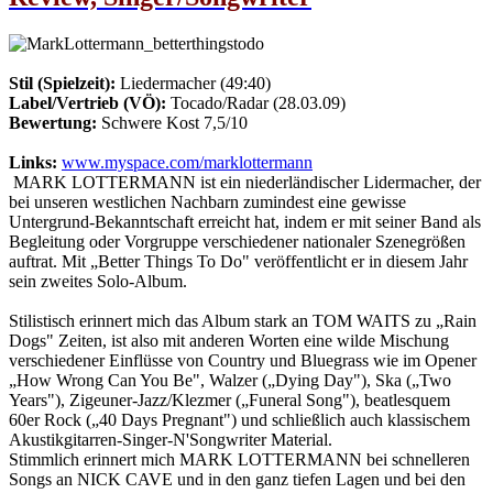
Stil (Spielzeit):
Liedermacher (49:40)
Label/Vertrieb (VÖ):
Tocado/Radar (28.03.09)
Bewertung:
Schwere Kost 7,5/10
Links:
www.myspace.com/marklottermann
MARK LOTTERMANN ist ein niederländischer Lidermacher, der
bei unseren westlichen Nachbarn zumindest eine gewisse
Untergrund-Bekanntschaft erreicht hat, indem er mit seiner Band als
Begleitung oder Vorgruppe verschiedener nationaler Szenegrößen
auftrat. Mit „Better Things To Do" veröffentlicht er in diesem Jahr
sein zweites Solo-Album.
Stilistisch erinnert mich das Album stark an TOM WAITS zu „Rain
Dogs" Zeiten, ist also mit anderen Worten eine wilde Mischung
verschiedener Einflüsse von Country und Bluegrass wie im Opener
„How Wrong Can You Be", Walzer („Dying Day"), Ska („Two
Years"), Zigeuner-Jazz/Klezmer („Funeral Song"), beatlesquem
60er Rock („40 Days Pregnant") und schließlich auch klassischem
Akustikgitarren-Singer-N'Songwriter Material.
Stimmlich erinnert mich MARK LOTTERMANN bei schnelleren
Songs an NICK CAVE und in den ganz tiefen Lagen und bei den