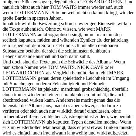
ruhigeren Stücken sogar gelegentlich an LEONARD COHEN. Und
natürlich blitzt auch hier TOM WAITS immer wieder auf, auch
wenn LOTTERMANNs Stimme weit nicht so kaputt klingt, wie der
große Barde in späteren Jahren.
Inhaltlich wird die Bewertung schon schwieriger. Einerseits wirken
die Texte authentisch. Ohne zu wissen, wie weit MARK
LOTTERMANN autobiographisch singt, nimmt man ihm den
seelisch kaputten, müden und wütenden Zyniker ab, der jahrelang
sein Leben auf dem Sofa fristet und sich mit allen denkbaren
Substanzen betäubt, der sich die schlimmsten denkbaren
Lebensumstände ausmalt und sich darin suhlt.
Und doch sind die Texte auch die Schwäche des Albums. Wenn
man schon Namen wie TOM WAITS, NICK CAVE oder
LEONARD COHEN als Vergleich bemüht, dann fehlt MARK
LOTTERMANN genau deren spielerische Leichtheit im Umgang
mit Sprache, genau deren Feinsinnigkeit und Feinheit.
LOTTERMANN ist plakativ, manchmal grobschlächtig, überfällt
einen immer wieder mit einer schrankenlosen Intimität, die auch
abschreckend wirken kann. Andererseits macht genau das die
Intensität des Albums aus, macht es aber schwer, sich darin zu
verlieren oder sich auch nur wirklich darauf einzulassen, ohne
immer abwehrbereit zu bleiben. Anstrengend ist zudem, wie bemüht
sich LOTTERMANN als kaputten Typen darstellen möchte. Wenn
er zum wiederholten Mal besingt, dass er jetzt etwas Trinken müsste,
wird es einfach auch irgendwann langweilig und wirkt aufgesetzt.