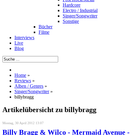
Hardcore
Electro / Industrial
Singer/Songwriter
Sonstige
Bücher
Filme
Interviews
Live
Blog
Home
»
Reviews
»
Alben / Genres
»
Singer/Songwriter
»
billybragg
Artikelübersicht zu billybragg
Montag, 30 April 2012 13:07
Billy Bragg & Wilco - Mermaid Avenue -