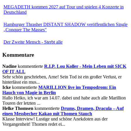
MEGADETH kommen 2027 auf Tour und spielen 4 Konzerte in
Deutschland
Hamburger Thrasher DISTANT SHADOW veröffentlichen Single
„Conquer The Masses"
Der Zweite Mensch - Sterbt alle
Kommentare
Nadine
kommentierte
R.I.P. Lou Koller - Mein Leben mit SICK
OF IT ALL
Sehr schön geschrieben, Arne! Sein Tod ist ein großer Verlust, er
hinterlässt ein mus...
Icke
kommentierte
MARILLION live im Tempodrom: Ein
Hauch von Magie in Berlin
Hallo Heiko, ich war am 14.07. dabei und habe auch alle Marillion
Touren der letzten ...
Helke Thomsen
kommentierte
Drums, Dramen, Dracula – Auf
einen Messbecher Kakao mit Thomen Stauch
Klasse Interview! Lustige und schöne Anekdoten aus der
Vergangenheit! Thomen redet ei...