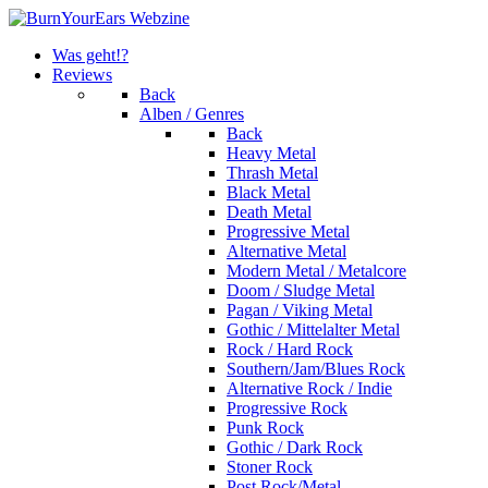
Was geht!?
Reviews
Back
Alben / Genres
Back
Heavy Metal
Thrash Metal
Black Metal
Death Metal
Progressive Metal
Alternative Metal
Modern Metal / Metalcore
Doom / Sludge Metal
Pagan / Viking Metal
Gothic / Mittelalter Metal
Rock / Hard Rock
Southern/Jam/Blues Rock
Alternative Rock / Indie
Progressive Rock
Punk Rock
Gothic / Dark Rock
Stoner Rock
Post Rock/Metal