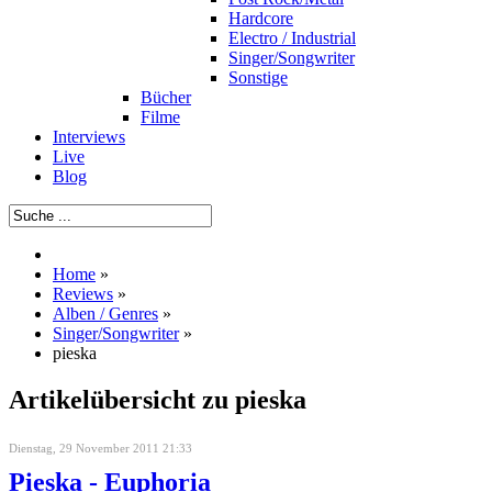
Hardcore
Electro / Industrial
Singer/Songwriter
Sonstige
Bücher
Filme
Interviews
Live
Blog
Home
»
Reviews
»
Alben / Genres
»
Singer/Songwriter
»
pieska
Artikelübersicht zu pieska
Dienstag, 29 November 2011 21:33
Pieska - Euphoria