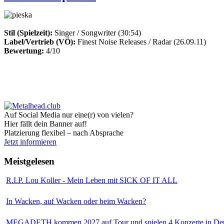
Stil (Spielzeit):
Singer / Songwriter (30:54)
Label/Vertrieb (VÖ):
Finest Noise Releases / Radar (26.09.11)
Bewertung:
4/10
Auf Social Media nur eine(r) von vielen?
Hier fällt dein Banner auf!
Platzierung flexibel – nach Absprache
Jetzt informieren
Meistgelesen
R.I.P. Lou Koller - Mein Leben mit SICK OF IT ALL
In Wacken, auf Wacken oder beim Wacken?
MEGADETH kommen 2027 auf Tour und spielen 4 Konzerte in Deu