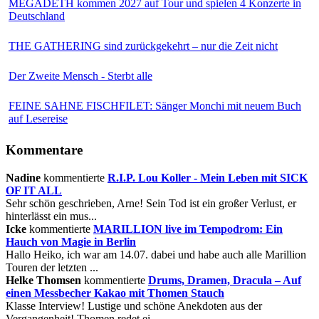
MEGADETH kommen 2027 auf Tour und spielen 4 Konzerte in
Deutschland
THE GATHERING sind zurückgekehrt – nur die Zeit nicht
Der Zweite Mensch - Sterbt alle
FEINE SAHNE FISCHFILET: Sänger Monchi mit neuem Buch
auf Lesereise
Kommentare
Nadine
kommentierte
R.I.P. Lou Koller - Mein Leben mit SICK
OF IT ALL
Sehr schön geschrieben, Arne! Sein Tod ist ein großer Verlust, er
hinterlässt ein mus...
Icke
kommentierte
MARILLION live im Tempodrom: Ein
Hauch von Magie in Berlin
Hallo Heiko, ich war am 14.07. dabei und habe auch alle Marillion
Touren der letzten ...
Helke Thomsen
kommentierte
Drums, Dramen, Dracula – Auf
einen Messbecher Kakao mit Thomen Stauch
Klasse Interview! Lustige und schöne Anekdoten aus der
Vergangenheit! Thomen redet ei...