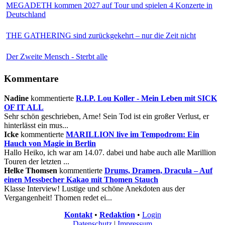
MEGADETH kommen 2027 auf Tour und spielen 4 Konzerte in
Deutschland
THE GATHERING sind zurückgekehrt – nur die Zeit nicht
Der Zweite Mensch - Sterbt alle
Kommentare
Nadine
kommentierte
R.I.P. Lou Koller - Mein Leben mit SICK
OF IT ALL
Sehr schön geschrieben, Arne! Sein Tod ist ein großer Verlust, er
hinterlässt ein mus...
Icke
kommentierte
MARILLION live im Tempodrom: Ein
Hauch von Magie in Berlin
Hallo Heiko, ich war am 14.07. dabei und habe auch alle Marillion
Touren der letzten ...
Helke Thomsen
kommentierte
Drums, Dramen, Dracula – Auf
einen Messbecher Kakao mit Thomen Stauch
Klasse Interview! Lustige und schöne Anekdoten aus der
Vergangenheit! Thomen redet ei...
Kontakt
•
Redaktion
•
Login
Datenschutz
|
Impressum