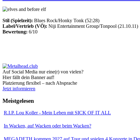
Stil (Spielzeit):
Blues Rock/Honky Tonk (52:28)
Label/Vertrieb (VÖ):
Niji Entertainment Group/Tonpool (21.10.11)
Bewertung:
6/10
Auf Social Media nur eine(r) von vielen?
Hier fällt dein Banner auf!
Platzierung flexibel – nach Absprache
Jetzt informieren
Meistgelesen
R.I.P. Lou Koller - Mein Leben mit SICK OF IT ALL
In Wacken, auf Wacken oder beim Wacken?
MEGADETH kommen 2027 auf Tour und spielen 4 Konzerte in Deu