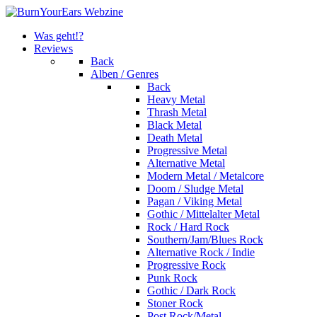
Was geht!?
Reviews
Back
Alben / Genres
Back
Heavy Metal
Thrash Metal
Black Metal
Death Metal
Progressive Metal
Alternative Metal
Modern Metal / Metalcore
Doom / Sludge Metal
Pagan / Viking Metal
Gothic / Mittelalter Metal
Rock / Hard Rock
Southern/Jam/Blues Rock
Alternative Rock / Indie
Progressive Rock
Punk Rock
Gothic / Dark Rock
Stoner Rock
Post Rock/Metal