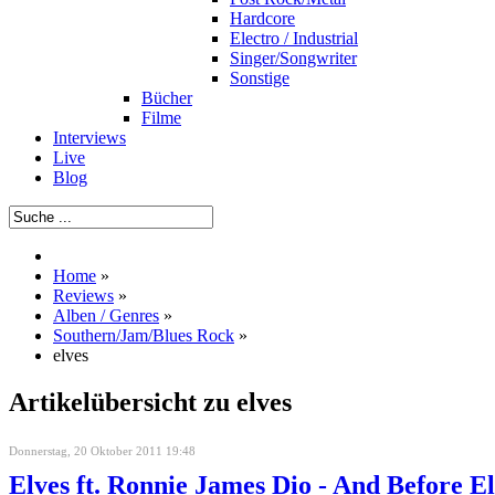
Hardcore
Electro / Industrial
Singer/Songwriter
Sonstige
Bücher
Filme
Interviews
Live
Blog
Home
»
Reviews
»
Alben / Genres
»
Southern/Jam/Blues Rock
»
elves
Artikelübersicht zu elves
Donnerstag, 20 Oktober 2011 19:48
Elves ft. Ronnie James Dio - And Before El