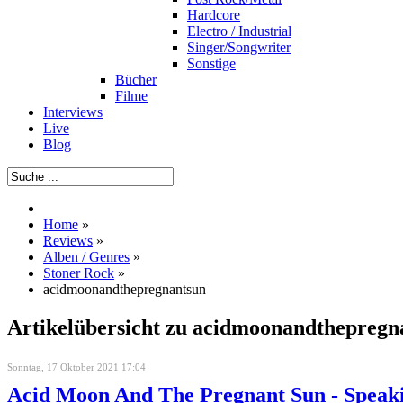
Hardcore
Electro / Industrial
Singer/Songwriter
Sonstige
Bücher
Filme
Interviews
Live
Blog
Home
»
Reviews
»
Alben / Genres
»
Stoner Rock
»
acidmoonandthepregnantsun
Artikelübersicht zu acidmoonandthepregn
Sonntag, 17 Oktober 2021 17:04
Acid Moon And The Pregnant Sun - Speaki