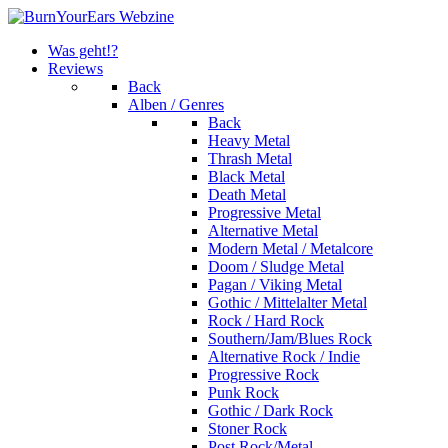
Was geht!?
Reviews
Back
Alben / Genres
Back
Heavy Metal
Thrash Metal
Black Metal
Death Metal
Progressive Metal
Alternative Metal
Modern Metal / Metalcore
Doom / Sludge Metal
Pagan / Viking Metal
Gothic / Mittelalter Metal
Rock / Hard Rock
Southern/Jam/Blues Rock
Alternative Rock / Indie
Progressive Rock
Punk Rock
Gothic / Dark Rock
Stoner Rock
Post Rock/Metal