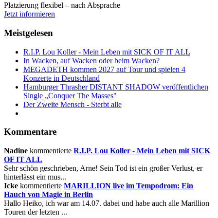
Platzierung flexibel – nach Absprache
Jetzt informieren
Meistgelesen
R.I.P. Lou Koller - Mein Leben mit SICK OF IT ALL
In Wacken, auf Wacken oder beim Wacken?
MEGADETH kommen 2027 auf Tour und spielen 4
Konzerte in Deutschland
Hamburger Thrasher DISTANT SHADOW veröffentlichen
Single „Conquer The Masses"
Der Zweite Mensch - Sterbt alle
Kommentare
Nadine
kommentierte
R.I.P. Lou Koller - Mein Leben mit SICK
OF IT ALL
Sehr schön geschrieben, Arne! Sein Tod ist ein großer Verlust, er
hinterlässt ein mus...
Icke
kommentierte
MARILLION live im Tempodrom: Ein
Hauch von Magie in Berlin
Hallo Heiko, ich war am 14.07. dabei und habe auch alle Marillion
Touren der letzten ...