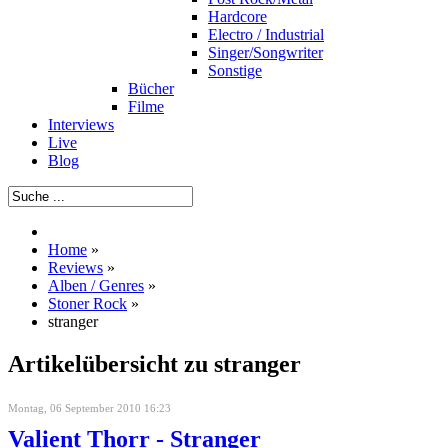
Hardcore
Electro / Industrial
Singer/Songwriter
Sonstige
Bücher
Filme
Interviews
Live
Blog
Home
»
Reviews
»
Alben / Genres
»
Stoner Rock
»
stranger
Artikelübersicht zu stranger
Montag, 06 September 2010 16:23
Valient Thorr - Stranger