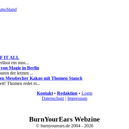
tschland
 OF IT ALL
rlässt ein mus...
on Magie in Berlin
ren der letzten ...
nen Messbecher Kakao mit Thomen Stauch
it! Thomen redet ei...
Kontakt
•
Redaktion
•
Login
Datenschutz
|
Impressum
BurnYourEars Webzine
© burnyourears.de 2004 - 2026