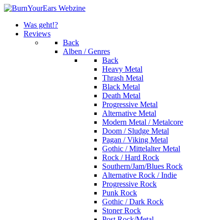
Was geht!?
Reviews
Back
Alben / Genres
Back
Heavy Metal
Thrash Metal
Black Metal
Death Metal
Progressive Metal
Alternative Metal
Modern Metal / Metalcore
Doom / Sludge Metal
Pagan / Viking Metal
Gothic / Mittelalter Metal
Rock / Hard Rock
Southern/Jam/Blues Rock
Alternative Rock / Indie
Progressive Rock
Punk Rock
Gothic / Dark Rock
Stoner Rock
Post Rock/Metal