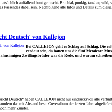
 tatsächlich auffallend bunt gemischt. Brachial, punkig, tanzbar, w
as Passendes dabei sein. Nachfolgend alle Infos und Details zum diesjäh
ht Deutsch' von Kallejon
Bei CALLEJON geht es Schlag auf Schlag. Die erfo
verdaut sein, da hauen uns die fünf Metalcore Mu
wahnsinnigen Zwillingsbrüder war die Rede, und warum schreibe
richt Deutsch“ haben CALLEJON nicht nur eindrucksvoll alle verfüg
sondern das mit Abstand beste Coveralbum der letzten Jahre abgelief
noch mehr Zunder.