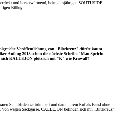
ild, verrückt und herzerwärmend, beim diesjährigen SOUTHSIDE
rigen Billing.
lgreiche Veröffentlichung von "Blitzkreuz" dürfte kaum
siker Anfang 2013 schon die nächste Scheibe "Man Spricht
n sich KALLEJON plötzlich mit "K" wie Krawall?
baren Schubladen zertrümmert und damit ihrem Ruf als Band ohne
ert. Von wegen Sackgasse, CALLEJON befinden sich mit „Blitzkreuz“