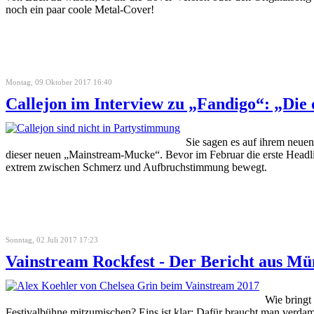
noch ein paar coole Metal-Cover!
Montag, 09 Oktober 2017 16:40
Callejon im Interview zu „Fandigo“: „Die d
Sie sagen es auf ihrem neue
dieser neuen „Mainstream-Mucke“. Bevor im Februar die erste Headline
extrem zwischen Schmerz und Aufbruchstimmung bewegt.
Sonntag, 02 Juli 2017 17:23
Vainstream Rockfest - Der Bericht aus Mü
Wie bringt
Festivalbühne mitzumischen? Eins ist klar: Dafür braucht man verda