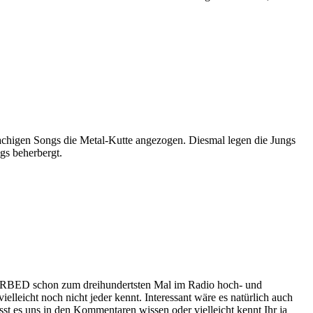
higen Songs die Metal-Kutte angezogen. Diesmal legen die Jungs
gs beherbergt.
BED schon zum dreihundertsten Mal im Radio hoch- und
ielleicht noch nicht jeder kennt. Interessant wäre es natürlich auch
st es uns in den Kommentaren wissen oder vielleicht kennt Ihr ja