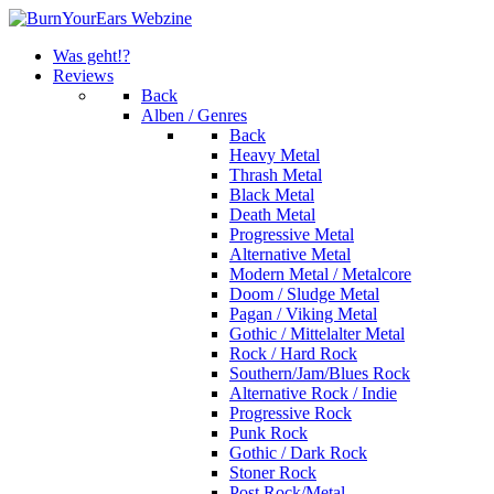
Was geht!?
Reviews
Back
Alben / Genres
Back
Heavy Metal
Thrash Metal
Black Metal
Death Metal
Progressive Metal
Alternative Metal
Modern Metal / Metalcore
Doom / Sludge Metal
Pagan / Viking Metal
Gothic / Mittelalter Metal
Rock / Hard Rock
Southern/Jam/Blues Rock
Alternative Rock / Indie
Progressive Rock
Punk Rock
Gothic / Dark Rock
Stoner Rock
Post Rock/Metal