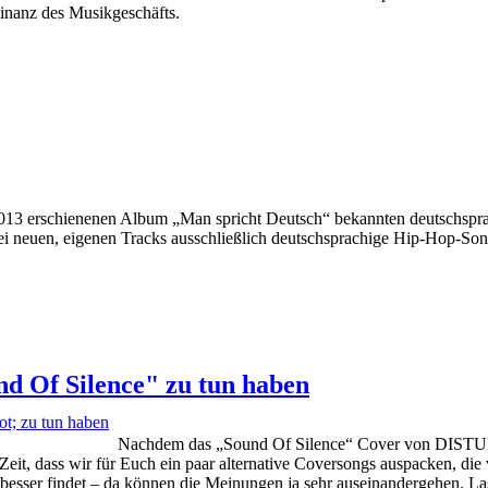
nanz des Musikgeschäfts.
3 erschienenen Album „Man spricht Deutsch“ bekannten deutschsprac
ei neuen, eigenen Tracks ausschließlich deutschsprachige Hip-Hop-Son
nd Of Silence" zu tun haben
Nachdem das „Sound Of Silence“ Cover von DISTUR
Zeit, dass wir für Euch ein paar alternative Coversongs auspacken, die v
besser findet – da können die Meinungen ja sehr auseinandergehen. Las