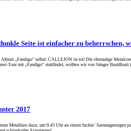
unkle Seite ist einfacher zu beherrschen, 
n Album „Fandigo“ selbst: CALLEJON ist tot! Die ehemalige Metalcore
r-Tour mit „Fandigo“ stattfindet, wollten wir von Sänger BastiBasti (3
nster 2017
 man Metalfans dazu, um 9.45 Uhr an einem fuckin´ Samstagmorgen pa
mmt schlagkräfte Argumente!