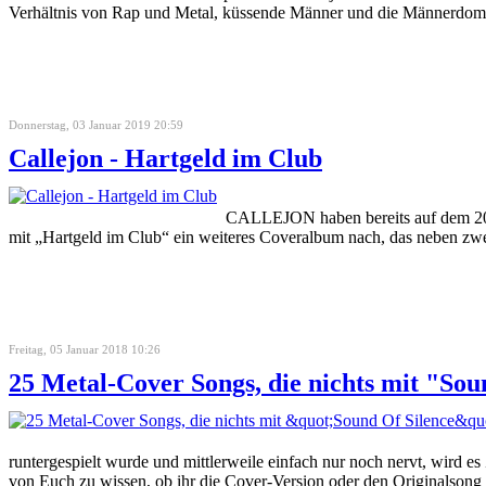
Verhältnis von Rap und Metal, küssende Männer und die Männerdomi
Donnerstag, 03 Januar 2019 20:59
Callejon - Hartgeld im Club
CALLEJON haben bereits auf dem 201
mit „Hartgeld im Club“ ein weiteres Coveralbum nach, das neben zw
Freitag, 05 Januar 2018 10:26
25 Metal-Cover Songs, die nichts mit "Sou
runtergespielt wurde und mittlerweile einfach nur noch nervt, wird es 
von Euch zu wissen, ob ihr die Cover-Version oder den Originalsong 