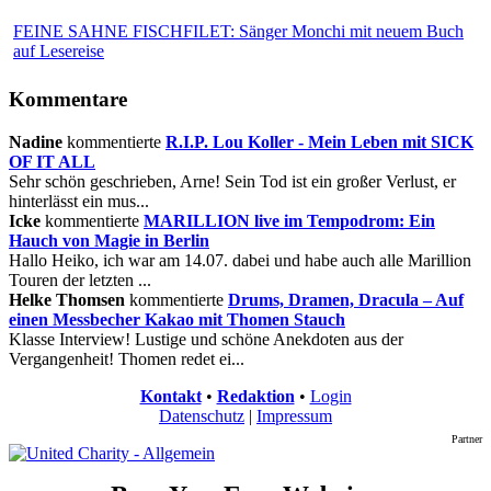
FEINE SAHNE FISCHFILET: Sänger Monchi mit neuem Buch
auf Lesereise
Kommentare
Nadine
kommentierte
R.I.P. Lou Koller - Mein Leben mit SICK
OF IT ALL
Sehr schön geschrieben, Arne! Sein Tod ist ein großer Verlust, er
hinterlässt ein mus...
Icke
kommentierte
MARILLION live im Tempodrom: Ein
Hauch von Magie in Berlin
Hallo Heiko, ich war am 14.07. dabei und habe auch alle Marillion
Touren der letzten ...
Helke Thomsen
kommentierte
Drums, Dramen, Dracula – Auf
einen Messbecher Kakao mit Thomen Stauch
Klasse Interview! Lustige und schöne Anekdoten aus der
Vergangenheit! Thomen redet ei...
Kontakt
•
Redaktion
•
Login
Datenschutz
|
Impressum
Partner