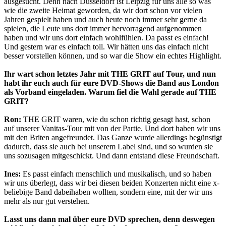
ausgesucht. Denn nach Düsseldorf ist Leipzig für uns alle so was
wie die zweite Heimat geworden, da wir dort schon vor vielen
Jahren gespielt haben und auch heute noch immer sehr gerne da
spielen, die Leute uns dort immer hervorragend aufgenommen
haben und wir uns dort einfach wohlfühlen. Da passt es einfach!
Und gestern war es einfach toll. Wir hätten uns das einfach nicht
besser vorstellen können, und so war die Show ein echtes Highlight.
Ihr wart schon letztes Jahr mit THE GRIT auf Tour, und nun
habt ihr euch auch für eure DVD-Shows die Band aus London
als Vorband eingeladen. Warum fiel die Wahl gerade auf THE
GRIT?
Ron:
THE GRIT waren, wie du schon richtig gesagt hast, schon
auf unserer Vanitas-Tour mit von der Partie. Und dort haben wir uns
mit den Briten angefreundet. Das Ganze wurde allerdings begünstigt
dadurch, dass sie auch bei unserem Label sind, und so wurden sie
uns sozusagen mitgeschickt. Und dann entstand diese Freundschaft.
Ines:
Es passt einfach menschlich und musikalisch, und so haben
wir uns überlegt, dass wir bei diesen beiden Konzerten nicht eine x-
beliebige Band dabeihaben wollten, sondern eine, mit der wir uns
mehr als nur gut verstehen.
Lasst uns dann mal über eure DVD sprechen, denn deswegen