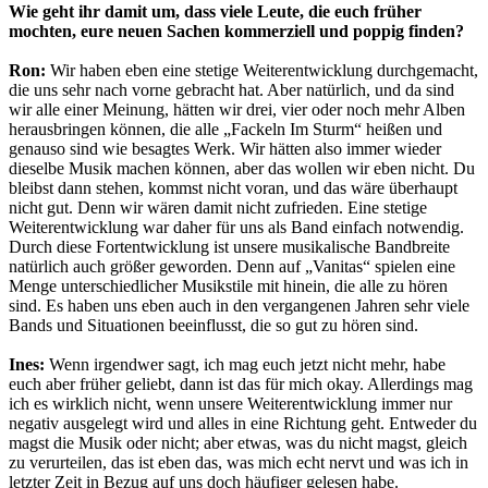
Wie geht ihr damit um, dass viele Leute, die euch früher
mochten, eure neuen Sachen kommerziell und poppig finden?
Ron:
Wir haben eben eine stetige Weiterentwicklung durchgemacht,
die uns sehr nach vorne gebracht hat. Aber natürlich, und da sind
wir alle einer Meinung, hätten wir drei, vier oder noch mehr Alben
herausbringen können, die alle „Fackeln Im Sturm“ heißen und
genauso sind wie besagtes Werk. Wir hätten also immer wieder
dieselbe Musik machen können, aber das wollen wir eben nicht. Du
bleibst dann stehen, kommst nicht voran, und das wäre überhaupt
nicht gut. Denn wir wären damit nicht zufrieden. Eine stetige
Weiterentwicklung war daher für uns als Band einfach notwendig.
Durch diese Fortentwicklung ist unsere musikalische Bandbreite
natürlich auch größer geworden. Denn auf „Vanitas“ spielen eine
Menge unterschiedlicher Musikstile mit hinein, die alle zu hören
sind. Es haben uns eben auch in den vergangenen Jahren sehr viele
Bands und Situationen beeinflusst, die so gut zu hören sind.
Ines:
Wenn irgendwer sagt, ich mag euch jetzt nicht mehr, habe
euch aber früher geliebt, dann ist das für mich okay. Allerdings mag
ich es wirklich nicht, wenn unsere Weiterentwicklung immer nur
negativ ausgelegt wird und alles in eine Richtung geht. Entweder du
magst die Musik oder nicht; aber etwas, was du nicht magst, gleich
zu verurteilen, das ist eben das, was mich echt nervt und was ich in
letzter Zeit in Bezug auf uns doch häufiger gelesen habe.