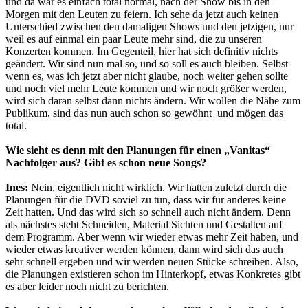
und da war es einfach total normal, nach der Show bis in den
Morgen mit den Leuten zu feiern. Ich sehe da jetzt auch keinen
Unterschied zwischen den damaligen Shows und den jetzigen, nur
weil es auf einmal ein paar Leute mehr sind, die zu unseren
Konzerten kommen. Im Gegenteil, hier hat sich definitiv nichts
geändert. Wir sind nun mal so, und so soll es auch bleiben. Selbst
wenn es, was ich jetzt aber nicht glaube, noch weiter gehen sollte
und noch viel mehr Leute kommen und wir noch größer werden,
wird sich daran selbst dann nichts ändern. Wir wollen die Nähe zum
Publikum, sind das nun auch schon so gewöhnt und mögen das
total.
Wie sieht es denn mit den Planungen für einen „Vanitas“
Nachfolger aus? Gibt es schon neue Songs?
Ines:
Nein, eigentlich nicht wirklich. Wir hatten zuletzt durch die
Planungen für die DVD soviel zu tun, dass wir für anderes keine
Zeit hatten. Und das wird sich so schnell auch nicht ändern. Denn
als nächstes steht Schneiden, Material Sichten und Gestalten auf
dem Programm. Aber wenn wir wieder etwas mehr Zeit haben, und
wieder etwas kreativer werden können, dann wird sich das auch
sehr schnell ergeben und wir werden neuen Stücke schreiben. Also,
die Planungen existieren schon im Hinterkopf, etwas Konkretes gibt
es aber leider noch nicht zu berichten.