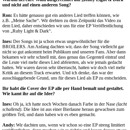
und nicht auf einen anderen Song?
Ron:
Es hätte genauso gut ein anderes Lied treffen können, wie
z.B. „Meine Sache“. Wir drehten zu dem Zeitpunkt das Video zu
dem Lied, daher entschieden wir uns für eine EP Veröffentlichung
von „Ruby Light & Dark“.
Ines:
Der Songs ist ja schon etwas ungewöhnlicher für die
BROILERS. Am Anfang dachten wir, dass der Song vielleicht gar
nicht so gut ankommt beim Publikum und unseren Fans. Aber dann
bekamen wir sehr schnell mit, dass genau das Gegenteil eintraf und
die Leute viel mehr dieses Lied abfeierten, als wie jemals gedacht
hatten. Wir waren davon sehr überrascht, hatten wir doch viel mehr
Kritik an diesem Track erwartet. Und ich denke, das war der
ausschlaggebende Grund, uns für dieses Lied als EP zu entscheiden.
Ihr habt die Cover der EP alle per Hand bemalt und gestaltet.
Wie kamt ihr auf die Idee?
Ines:
Oh ja, ich hatte noch Wochen danach Farbe in der Nase
(lacht
schallend)
. Die Idee ist aus einer Bierlaune heraus gewachsen zum
größten Teil, und dann haben wir es eben gemacht.
Andy:
Wir dachten uns, wenn wir schon so eine EP streng limitiert