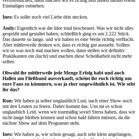
veröffentlichen, dann machen wir es richtig und lassen daraus etwas
Einmaliges entstehen.
Ines:
Es sollte noch viel Liebe drin stecken.
Andy:
Eigentlich war die Idee total bescheuert. Was wir nicht alles
gesprüht und gestaltet haben, schließlich ging es um 2.222 Stück.
Das dauerte so lange, und wir haben es eine Weile richtig verflucht.
Aber mittlerweile denken wir, dass es richtig gut aussieht. Sollten
wir so was noch mal machen wollen, dann stellen wir definitiv
Praktikanten ein
(lacht)
und machen diese Scheißarbeit nicht mehr
selber.
Obwohl ihr mittlerweile jede Menge Erfolg habt und auch
Hallen am Fließband ausverkauft, scheint ihr euch richtig um
eure Fans zu kümmern, was ja eher ungewöhnlich ist. Wie seht
ihr das?
Ron:
Wir haben ja selber unglaublich Lust, nach einer Show noch
mit den Leuten zu feiern. Daher kommt das. Uns tut es schon
unglaublich Leid, wenn wir tourmäßig soviel Stress haben, dass wir
nicht lange bleiben können und schon bald fahren müssen, da die
nächste Show auf dem Programm steht.
Ines:
Wir haben ja, wie schon gesagt, auch sehr klein angefangen,