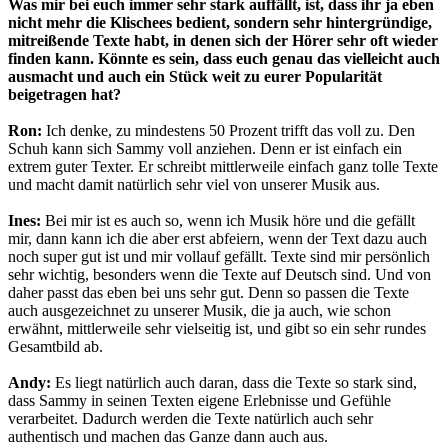
Was mir bei euch immer sehr stark auffällt, ist, dass ihr ja eben
nicht mehr die Klischees bedient, sondern sehr hintergründige,
mitreißende Texte habt, in denen sich der Hörer sehr oft wieder
finden kann. Könnte es sein, dass euch genau das vielleicht auch
ausmacht und auch ein Stück weit zu eurer Popularität
beigetragen hat?
Ron:
Ich denke, zu mindestens 50 Prozent trifft das voll zu. Den
Schuh kann sich Sammy voll anziehen. Denn er ist einfach ein
extrem guter Texter. Er schreibt mittlerweile einfach ganz tolle Texte
und macht damit natürlich sehr viel von unserer Musik aus.
Ines:
Bei mir ist es auch so, wenn ich Musik höre und die gefällt
mir, dann kann ich die aber erst abfeiern, wenn der Text dazu auch
noch super gut ist und mir vollauf gefällt. Texte sind mir persönlich
sehr wichtig, besonders wenn die Texte auf Deutsch sind. Und von
daher passt das eben bei uns sehr gut. Denn so passen die Texte
auch ausgezeichnet zu unserer Musik, die ja auch, wie schon
erwähnt, mittlerweile sehr vielseitig ist, und gibt so ein sehr rundes
Gesamtbild ab.
Andy:
Es liegt natürlich auch daran, dass die Texte so stark sind,
dass Sammy in seinen Texten eigene Erlebnisse und Gefühle
verarbeitet. Dadurch werden die Texte natürlich auch sehr
authentisch und machen das Ganze dann auch aus.