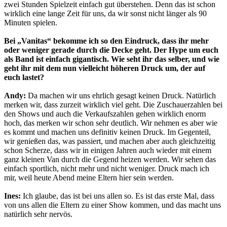
zwei Stunden Spielzeit einfach gut überstehen. Denn das ist schon
wirklich eine lange Zeit für uns, da wir sonst nicht länger als 90
Minuten spielen.
Bei „Vanitas“ bekomme ich so den Eindruck, dass ihr mehr
oder weniger gerade durch die Decke geht. Der Hype um euch
als Band ist einfach gigantisch. Wie seht ihr das selber, und wie
geht ihr mit dem nun vielleicht höheren Druck um, der auf
euch lastet?
Andy:
Da machen wir uns ehrlich gesagt keinen Druck. Natürlich
merken wir, dass zurzeit wirklich viel geht. Die Zuschauerzahlen bei
den Shows und auch die Verkaufszahlen gehen wirklich enorm
hoch, das merken wir schon sehr deutlich. Wir nehmen es aber wie
es kommt und machen uns definitiv keinen Druck. Im Gegenteil,
wir genießen das, was passiert, und machen aber auch gleichzeitig
schon Scherze, dass wir in einigen Jahren auch wieder mit einem
ganz kleinen Van durch die Gegend heizen werden. Wir sehen das
einfach sportlich, nicht mehr und nicht weniger. Druck mach ich
mir, weil heute Abend meine Eltern hier sein werden.
Ines:
Ich glaube, das ist bei uns allen so. Es ist das erste Mal, dass
von uns allen die Eltern zu einer Show kommen, und das macht uns
natürlich sehr nervös.