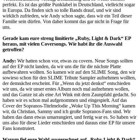
perfekt. Es ist das größte Punklabel in Deutschland, vielleicht sogar
in Europa. Da finden sich so tolle Bands drauf, und wir sind
wirklich zufrieden, wie Andy schon sagte, dass wir ein Teil dieser
Familie sein dürfen. Von daher kommt das gar nicht in Frage für
uns.
Gerade kam eure streng limitierte „Ruby, Light & Dark“ EP
heraus, mit vielen Coversongs. Wie habt ihr die Auswahl
getroffen?
Andy:
Wir hatten schon vor, etwas zu covern. Neue Songs sollten
auf der EP nicht landen, da wir uns die für die nächste Platte
aufbewahren wollten. So kamen wir auf den SLIME Song, den wir
sowieso schon für den SLIME Tribute Sampler aufnehmen wollten,
der demnächst erscheint. Für „Wenn du jetzt denkst“ entschieden
wir uns, da wir unser erstes Album noch mal aufnehmen wollen,
und das Ganze ist als eine Art Wink mit dem Zaunpfahl gedacht. So
haben wir es schon mal aufgenommen und eingespielt. Auf das
Cover der Sopranos-Titelmelodie „Woke Up This Morning“ kamen
wir, da Christian, Sammy und ich große Sopranos-Fans sind. Wir
haben das dann etwas umarrangiert, und fertig war es. So haben wir
uns also für diese Lieder entschieden und daraus eine EP für unsere
Fans konstruiert.
Warum fiel eure Wahl ausgerechnet auf „Ruby Light & Dark“