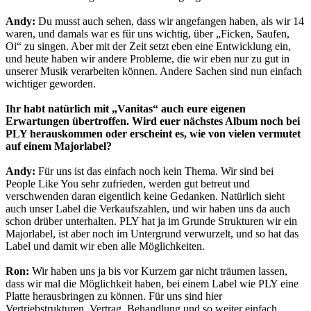
Andy:
Du musst auch sehen, dass wir angefangen haben, als wir 14
waren, und damals war es für uns wichtig, über „Ficken, Saufen,
Oi“ zu singen. Aber mit der Zeit setzt eben eine Entwicklung ein,
und heute haben wir andere Probleme, die wir eben nur zu gut in
unserer Musik verarbeiten können. Andere Sachen sind nun einfach
wichtiger geworden.
Ihr habt natürlich mit „Vanitas“ auch eure eigenen
Erwartungen übertroffen. Wird euer nächstes Album noch bei
PLY herauskommen oder erscheint es, wie von vielen vermutet
auf einem Majorlabel?
Andy:
Für uns ist das einfach noch kein Thema. Wir sind bei
People Like You sehr zufrieden, werden gut betreut und
verschwenden daran eigentlich keine Gedanken. Natürlich sieht
auch unser Label die Verkaufszahlen, und wir haben uns da auch
schon drüber unterhalten. PLY hat ja im Grunde Strukturen wir ein
Majorlabel, ist aber noch im Untergrund verwurzelt, und so hat das
Label und damit wir eben alle Möglichkeiten.
Ron:
Wir haben uns ja bis vor Kurzem gar nicht träumen lassen,
dass wir mal die Möglichkeit haben, bei einem Label wie PLY eine
Platte herausbringen zu können. Für uns sind hier
Vertriebstrukturen, Vertrag, Behandlung und so weiter einfach