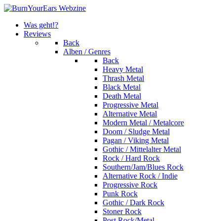
Was geht!?
Reviews
Back
Alben / Genres
Back
Heavy Metal
Thrash Metal
Black Metal
Death Metal
Progressive Metal
Alternative Metal
Modern Metal / Metalcore
Doom / Sludge Metal
Pagan / Viking Metal
Gothic / Mittelalter Metal
Rock / Hard Rock
Southern/Jam/Blues Rock
Alternative Rock / Indie
Progressive Rock
Punk Rock
Gothic / Dark Rock
Stoner Rock
Post Rock/Metal