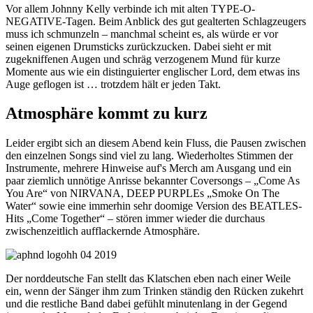
Vor allem Johnny Kelly verbinde ich mit alten TYPE-O-
NEGATIVE-Tagen. Beim Anblick des gut gealterten Schlagzeugers
muss ich schmunzeln – manchmal scheint es, als würde er vor
seinen eigenen Drumsticks zurückzucken. Dabei sieht er mit
zugekniffenen Augen und schräg verzogenem Mund für kurze
Momente aus wie ein distinguierter englischer Lord, dem etwas ins
Auge geflogen ist … trotzdem hält er jeden Takt.
Atmosphäre kommt zu kurz
Leider ergibt sich an diesem Abend kein Fluss, die Pausen zwischen
den einzelnen Songs sind viel zu lang. Wiederholtes Stimmen der
Instrumente, mehrere Hinweise auf's Merch am Ausgang und ein
paar ziemlich unnötige Anrisse bekannter Coversongs – „Come As
You Are“ von NIRVANA, DEEP PURPLEs „Smoke On The
Water“ sowie eine immerhin sehr doomige Version des BEATLES-
Hits „Come Together“ – stören immer wieder die durchaus
zwischenzeitlich aufflackernde Atmosphäre.
Der norddeutsche Fan stellt das Klatschen eben nach einer Weile
ein, wenn der Sänger ihm zum Trinken ständig den Rücken zukehrt
und die restliche Band dabei gefühlt minutenlang in der Gegend