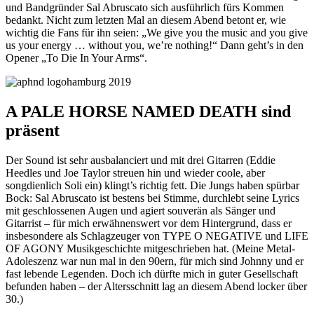
und Bandgründer Sal Abruscato sich ausführlich fürs Kommen
bedankt. Nicht zum letzten Mal an diesem Abend betont er, wie
wichtig die Fans für ihn seien: „We give you the music and you give
us your energy … without you, we’re nothing!“ Dann geht’s in den
Opener „To Die In Your Arms“.
A PALE HORSE NAMED DEATH sind
präsent
Der Sound ist sehr ausbalanciert und mit drei Gitarren (Eddie
Heedles und Joe Taylor streuen hin und wieder coole, aber
songdienlich Soli ein) klingt’s richtig fett. Die Jungs haben spürbar
Bock: Sal Abruscato ist bestens bei Stimme, durchlebt seine Lyrics
mit geschlossenen Augen und agiert souverän als Sänger und
Gitarrist – für mich erwähnenswert vor dem Hintergrund, dass er
insbesondere als Schlagzeuger von TYPE O NEGATIVE und LIFE
OF AGONY Musikgeschichte mitgeschrieben hat. (Meine Metal-
Adoleszenz war nun mal in den 90ern, für mich sind Johnny und er
fast lebende Legenden. Doch ich dürfte mich in guter Gesellschaft
befunden haben – der Altersschnitt lag an diesem Abend locker über
30.)