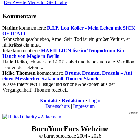
Der Zweite Mensch - Sterbt alle
Kommentare
Nadine
kommentierte
R.I.P. Lou Koller - Mein Leben mit SICK
OF IT ALL
Sehr schön geschrieben, Arne! Sein Tod ist ein großer Verlust, er
hinterlässt ein mus...
Icke
kommentierte
MARILLION live im Tempodrom: Ein
Hauch von Magie in Berlin
Hallo Heiko, ich war am 14.07. dabei und habe auch alle Marillion
Touren der letzten ...
Helke Thomsen
kommentierte
Drums, Dramen, Dracula – Auf
einen Messbecher Kakao mit Thomen Stauch
Klasse Interview! Lustige und schöne Anekdoten aus der
Vergangenheit! Thomen redet ei...
Kontakt
•
Redaktion
•
Login
Datenschutz
|
Impressum
Partner
BurnYourEars Webzine
© burnyourears.de 2004 - 2026