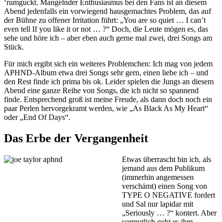
‘rumguckt. Mangelnder Enthusiasmus bei den Fans ist an diesem
Abend jedenfalls ein vorwiegend hausgemachtes Problem, das auf
der Bühne zu offener Irritation führt: „You are so quiet … I can’t
even tell If you like it or not … ?“ Doch, die Leute mögen es, das
sehe und höre ich – aber eben auch gerne mal zwei, drei Songs am
Stück.
Für mich ergibt sich ein weiteres Problemchen: Ich mag von jedem
APHND-Album etwa drei Songs sehr gern, einen liebe ich – und
den Rest finde ich prima bis ok. Leider spielen die Jungs an diesem
Abend eine ganze Reihe von Songs, die ich nicht so spannend
finde. Entsprechend groß ist meine Freude, als dann doch noch ein
paar Perlen hervorgekramt werden, wie „As Black As My Heart“
oder „End Of Days“.
Das Erbe der Vergangenheit
Etwas überrascht bin ich, als
jemand aus dem Publikum
(immerhin angemessen
verschämt) einen Song von
TYPE O NEGATIVE fordert
und Sal nur lapidar mit
„Seriously … ?“ kontert. Aber
vermutlich geht es ihm