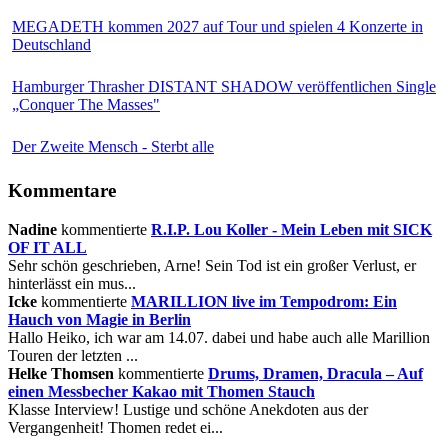
MEGADETH kommen 2027 auf Tour und spielen 4 Konzerte in
Deutschland
Hamburger Thrasher DISTANT SHADOW veröffentlichen Single
„Conquer The Masses"
Der Zweite Mensch - Sterbt alle
Kommentare
Nadine
kommentierte
R.I.P. Lou Koller - Mein Leben mit SICK
OF IT ALL
Sehr schön geschrieben, Arne! Sein Tod ist ein großer Verlust, er
hinterlässt ein mus...
Icke
kommentierte
MARILLION live im Tempodrom: Ein
Hauch von Magie in Berlin
Hallo Heiko, ich war am 14.07. dabei und habe auch alle Marillion
Touren der letzten ...
Helke Thomsen
kommentierte
Drums, Dramen, Dracula – Auf
einen Messbecher Kakao mit Thomen Stauch
Klasse Interview! Lustige und schöne Anekdoten aus der
Vergangenheit! Thomen redet ei...