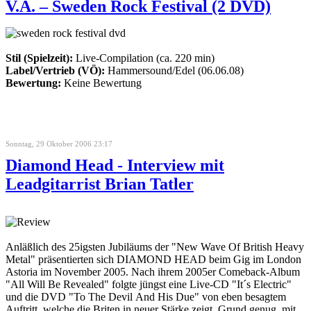
V.A. – Sweden Rock Festival (2 DVD)
Stil (Spielzeit):
Live-Compilation (ca. 220 min)
Label/Vertrieb (VÖ):
Hammersound/Edel (06.06.08)
Bewertung:
Keine Bewertung
Sonntag, 29 Oktober 2006 23:17
Diamond Head - Interview mit
Leadgitarrist Brian Tatler
Anläßlich des 25igsten Jubiläums der "New Wave Of British Heavy
Metal" präsentierten sich DIAMOND HEAD beim Gig im London
Astoria im November 2005. Nach ihrem 2005er Comeback-Album
"All Will Be Revealed" folgte jüngst eine Live-CD "It´s Electric"
und die DVD "To The Devil And His Due" von eben besagtem
Auftritt, welche die Briten in neuer Stärke zeigt. Grund genug, mit