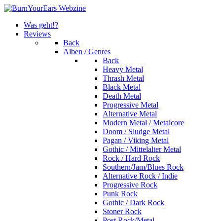
Was geht!?
Reviews
Back
Alben / Genres
Back
Heavy Metal
Thrash Metal
Black Metal
Death Metal
Progressive Metal
Alternative Metal
Modern Metal / Metalcore
Doom / Sludge Metal
Pagan / Viking Metal
Gothic / Mittelalter Metal
Rock / Hard Rock
Southern/Jam/Blues Rock
Alternative Rock / Indie
Progressive Rock
Punk Rock
Gothic / Dark Rock
Stoner Rock
Post Rock/Metal