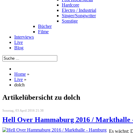
Hardcore
Electro / Industrial
Singer/Songwriter
Sonstige
Bücher
Filme
Interviews
Live
Blog
Home
»
Live
»
dolch
Artikelübersicht zu dolch
Sonntag, 03 April 2016 21:38
Hell Over Hammaburg 2016 / Markthalle
Es wächst: 