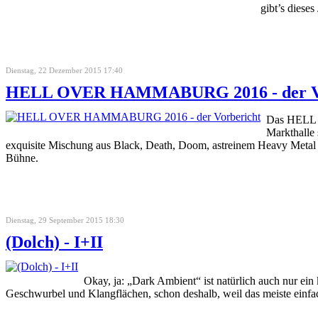
gibt’s diese
Dienstag, 22 Dezember 2015 17:40
HELL OVER HAMMABURG 2016 - der Vo
Das HELL O
Markthalle
exquisite Mischung aus Black, Death, Doom, astreinem Heavy Metal
Bühne.
Dienstag, 29 September 2015 18:30
(Dolch) - I+II
Okay, ja: „Dark Ambient“ ist natürlich auch nur ein
Geschwurbel und Klangflächen, schon deshalb, weil das meiste einfac