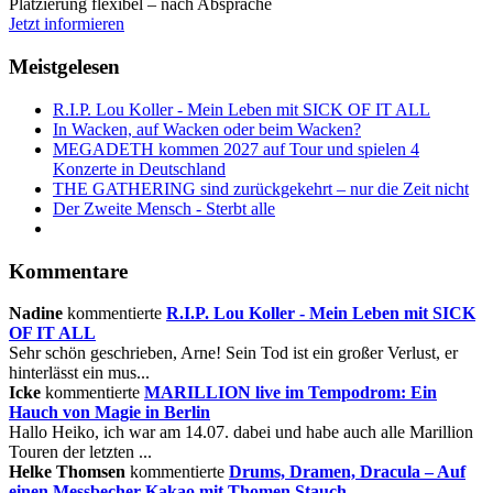
Platzierung flexibel – nach Absprache
Jetzt informieren
Meistgelesen
R.I.P. Lou Koller - Mein Leben mit SICK OF IT ALL
In Wacken, auf Wacken oder beim Wacken?
MEGADETH kommen 2027 auf Tour und spielen 4
Konzerte in Deutschland
THE GATHERING sind zurückgekehrt – nur die Zeit nicht
Der Zweite Mensch - Sterbt alle
Kommentare
Nadine
kommentierte
R.I.P. Lou Koller - Mein Leben mit SICK
OF IT ALL
Sehr schön geschrieben, Arne! Sein Tod ist ein großer Verlust, er
hinterlässt ein mus...
Icke
kommentierte
MARILLION live im Tempodrom: Ein
Hauch von Magie in Berlin
Hallo Heiko, ich war am 14.07. dabei und habe auch alle Marillion
Touren der letzten ...
Helke Thomsen
kommentierte
Drums, Dramen, Dracula – Auf
einen Messbecher Kakao mit Thomen Stauch