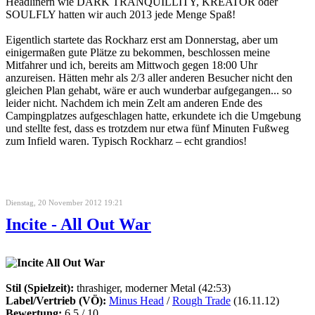
Headlinern wie DARK TRANQUILLITY, KREATOR oder
SOULFLY hatten wir auch 2013 jede Menge Spaß!
Eigentlich startete das Rockharz erst am Donnerstag, aber um
einigermaßen gute Plätze zu bekommen, beschlossen meine
Mitfahrer und ich, bereits am Mittwoch gegen 18:00 Uhr
anzureisen. Hätten mehr als 2/3 aller anderen Besucher nicht den
gleichen Plan gehabt, wäre er auch wunderbar aufgegangen... so
leider nicht. Nachdem ich mein Zelt am anderen Ende des
Campingplatzes aufgeschlagen hatte, erkundete ich die Umgebung
und stellte fest, dass es trotzdem nur etwa fünf Minuten Fußweg
zum Infield waren. Typisch Rockharz – echt grandios!
Dienstag, 20 November 2012 19:21
Incite - All Out War
Stil (Spielzeit):
thrashiger, moderner Metal (42:53)
Label/Vertrieb (VÖ):
Minus Head
/
Rough Trade
(16.11.12)
Bewertung:
6,5 / 10