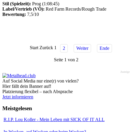
Stil (Spielzeit):
Prog (1:08:45)
Label/Vertrieb (VÖ):
Red Farm Records/Rough Trade
Bewertung:
7,5/10
Start
Zurück
1
2
Weiter
Ende
Seite 1 von 2
Anzeige
Auf Social Media nur eine(r) von vielen?
Hier fällt dein Banner auf!
Platzierung flexibel – nach Absprache
Jetzt informieren
Meistgelesen
R.I.P. Lou Koller - Mein Leben mit SICK OF IT ALL
In Wacken, auf Wacken oder beim Wacken?