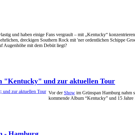
rtylastig und haben einige Fans vergrault – mit „Kentucky“ konzent
uf ehrlichen, dreckigen Southern Rock mit 'ner ordentlichen Schippe Gr
auf Augenhöhe mit dem Debüt liegt?
m "Kentucky" und zur aktuellen Tour
Vor der
Show
im Grünspan Hamburg nahm sich 
kommende Album “Kentucky” und 15 Jah
an - Hamburg