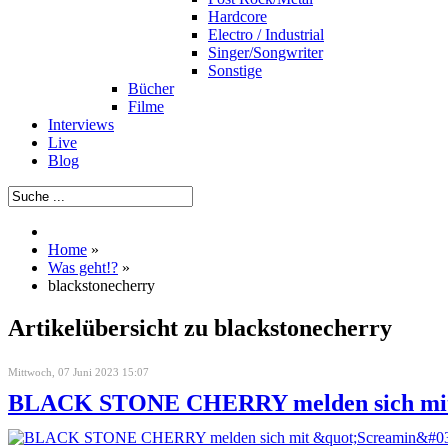
Hardcore
Electro / Industrial
Singer/Songwriter
Sonstige
Bücher
Filme
Interviews
Live
Blog
Home
»
Was geht!?
»
blackstonecherry
Artikelübersicht zu blackstonecherry
Mittwoch, 07 Juni 2023 15:07
BLACK STONE CHERRY melden sich mit "