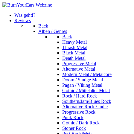
Was geht!?
Reviews
Back
Alben / Genres
Back
Heavy Metal
Thrash Metal
Black Metal
Death Metal
Progressive Metal
Alternative Metal
Modern Metal / Metalcore
Doom / Sludge Metal
Pagan / Viking Metal
Gothic / Mittelalter Metal
Rock / Hard Rock
Southern/Jam/Blues Rock
Alternative Rock / Indie
Progressive Rock
Punk Rock
Gothic / Dark Rock
Stoner Rock
Post Rock/Metal