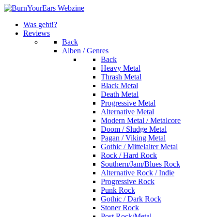
Was geht!?
Reviews
Back
Alben / Genres
Back
Heavy Metal
Thrash Metal
Black Metal
Death Metal
Progressive Metal
Alternative Metal
Modern Metal / Metalcore
Doom / Sludge Metal
Pagan / Viking Metal
Gothic / Mittelalter Metal
Rock / Hard Rock
Southern/Jam/Blues Rock
Alternative Rock / Indie
Progressive Rock
Punk Rock
Gothic / Dark Rock
Stoner Rock
Post Rock/Metal