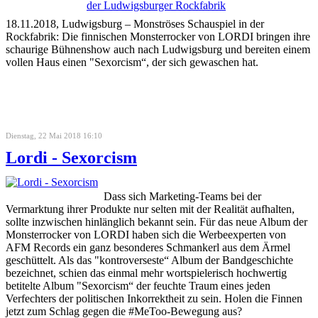
18.11.2018, Ludwigsburg – Monströses Schauspiel in der
Rockfabrik: Die finnischen Monsterrocker von LORDI bringen ihre
schaurige Bühnenshow auch nach Ludwigsburg und bereiten einem
vollen Haus einen "Sexorcism“, der sich gewaschen hat.
Dienstag, 22 Mai 2018 16:10
Lordi - Sexorcism
Dass sich Marketing-Teams bei der
Vermarktung ihrer Produkte nur selten mit der Realität aufhalten,
sollte inzwischen hinlänglich bekannt sein. Für das neue Album der
Monsterrocker von LORDI haben sich die Werbeexperten von
AFM Records ein ganz besonderes Schmankerl aus dem Ärmel
geschüttelt. Als das "kontroverseste“ Album der Bandgeschichte
bezeichnet, schien das einmal mehr wortspielerisch hochwertig
betitelte Album "Sexorcism“ der feuchte Traum eines jeden
Verfechters der politischen Inkorrektheit zu sein. Holen die Finnen
jetzt zum Schlag gegen die #MeToo-Bewegung aus?