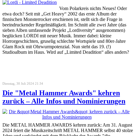
Vom Polarkreis nichts Neues! Oder
etwa doch? Seit mit „Get Heavy“ 2002 das erste Album der
finnischen Monsterrocker erschienen ist, stellt sich die Frage in
beeindruckender Regelmäßigkeit. Im Schnitt alle zwei Jahre (das
sieben Alben umfassende Projekt „Lordiversity“ ausgenommen)
beglücken LORDI mit neuer Musik. Immer dabei: kleine
Horrorgeschichten, gruselig schlechte Wortspiele und 80er-Jahre
Glam Rock mit Ohrwurmpotenzial. Nun steht das 19. (!)
Studioalbum im Haus. Wird auf „Limited Deadition“ alles anders?
Dienstag, 30 Juli 2024 21:34
Die "Metal Hammer Awards" kehren
zurück – Alle Infos und Nominierungen
Die METAL HAMMER AWARDS kehren zurück: Am 31. August
2024 feiert die Musikzeitschrift METAL HAMMER selbst 40 stolze
Jahre und verkündet mit dem Rückkehr der Awards "die