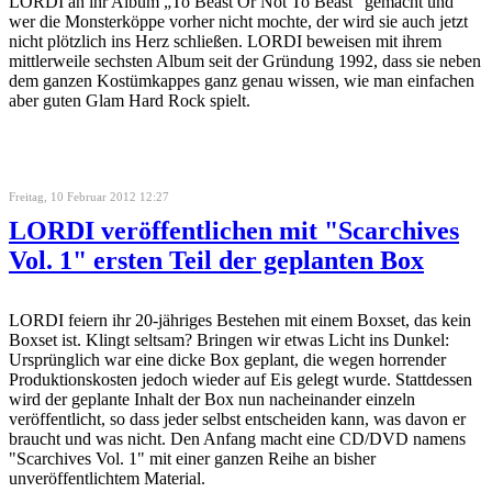
LORDI an ihr Album „To Beast Or Not To Beast" gemacht und
wer die Monsterköppe vorher nicht mochte, der wird sie auch jetzt
nicht plötzlich ins Herz schließen. LORDI beweisen mit ihrem
mittlerweile sechsten Album seit der Gründung 1992, dass sie neben
dem ganzen Kostümkappes ganz genau wissen, wie man einfachen
aber guten Glam Hard Rock spielt.
Freitag, 10 Februar 2012 12:27
LORDI veröffentlichen mit "Scarchives
Vol. 1" ersten Teil der geplanten Box
LORDI feiern ihr 20-jähriges Bestehen mit einem Boxset, das kein
Boxset ist. Klingt seltsam? Bringen wir etwas Licht ins Dunkel:
Ursprünglich war eine dicke Box geplant, die wegen horrender
Produktionskosten jedoch wieder auf Eis gelegt wurde. Stattdessen
wird der geplante Inhalt der Box nun nacheinander einzeln
veröffentlicht, so dass jeder selbst entscheiden kann, was davon er
braucht und was nicht. Den Anfang macht eine CD/DVD namens
"Scarchives Vol. 1" mit einer ganzen Reihe an bisher
unveröffentlichtem Material.