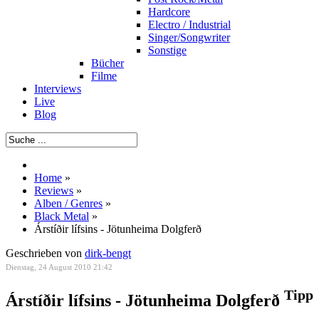
Hardcore
Electro / Industrial
Singer/Songwriter
Sonstige
Bücher
Filme
Interviews
Live
Blog
Home
»
Reviews
»
Alben / Genres
»
Black Metal
»
Árstíðir lífsins - Jötunheima Dolgferð
Geschrieben von
dirk-bengt
Dienstag, 24 August 2010 21:42
Tipp
Árstíðir lífsins - Jötunheima Dolgferð