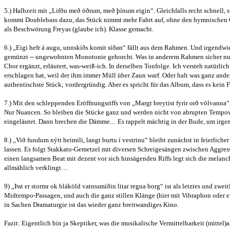
5.) Halbzeit mit „Lifðu með öðrum, með þínum eigin“. Gleichfalls recht schnell, 
kommt Doublebass dazu, das Stück nimmt mehr Fahrt auf, ohne den hymnischen Ch
als Beschwörung Freyas (glaube ich). Klasse gemacht.
6.) „Eigi hefr á augu, unnskíðs komit síðan“ fällt aus dem Rahmen. Und irgendwie a
gemünzt -- ungewohnten Monotonie gehorcht. Was in anderem Rahmen sicher nur ei
Chor ergänzt, erläutert, was-weiß-ich. In derselben Tonfolge. Ich versteh natürli
erschlagen hat, weil der ihm immer Müll über Zaun warf. Oder halt was ganz ander
authentischste Stück; vordergründig. Aber es spricht für das Album, dass es kein 
7.) Mit den schleppenden Eröffnungsriffs von „Margt breytist fyrir orð völvanna“
Nur Nuancen. So bleiben die Stücke ganz und werden nicht von abrupten Tempowe
eingeläutet. Dann brechen die Dämme... Es rappelt mächtig in der Bude, um irg
8.) „Við fundum nýtt heimili, langt burtu í vestrinu“ bleibt zunächst in feierl
lassen. Es folgt Stakkato-Gemetzel mit diversen Schreigesängen zwischen Aggress
einen langsamen Beat mit dezent vor sich hinsägenden Riffs legt sich die melanch
allmählich verklingt…
9) „Þat er stormr ok bláköld vatnssmíðin litar regna borg“ ist als letztes und zw
Midtempo-Passagen, und auch die ganz stillen Klänge (hier mit Vibraphon oder e
in Sachen Dramaturgie ist das wieder ganz breitwandiges Kino.
Fazit: Eigentlich bin ja Skeptiker, was die musikalische Vermittelbarkeit (mi