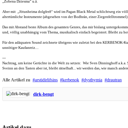
„Zobena Dziesma“ u.ä.
Aber mit „Jötunheima dolgferð“ wird im Pagan Black Metal schlichtweg ein völl
altertümliche Instrumente (abgesehen von der Bodhrán, einer Ziegenfelltrommel)
Das mit Abstand beste Album des gesamten Genres, das mir bislang untergekomme
und, völlig unabhängig vom Thema, musikalisch einfach begeistert. Bleibt zu ho
Für den adäquaten Sound zeichnete übrigens wie zuletzt bei den KERBENOK-Kump
unnötiger Kaufanreiz....
---
Nachtrag, um keine Gerüchte in die Welt zu setzen: Wie Sven Dinninghoff a.k.a. SV
Sveinn an den Tasten aber ist, bleibt rätselhaft... wir werden das, wie manch ande
Alle Artikel zu
arstidirlifsins
kerbenok
dysthymia
drautran
dirk-bengt
Artikel dazu