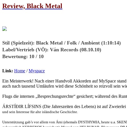
Review, Black Metal
Stil (Spielzeit):
Black Metal / Folk / Ambient (1:10:14)
Label/Vertrieb (VÖ):
Ván Records (08.10.10)
Bewertung:
10 / 10
Link:
Home
/
Myspace
Ein Meisterwerk! Nach einer Handvoll Akkorden auf MySpace stand eig
auch nach tausend Umläufen wird diese Schönheit so reizvoll sein wi
Flugs die internen „Besprechungsrechte“ gesichert; während des Run
ÁRSTÍÐIR LÍFSINS (Die Jahreszeiten des Lebens) ist auf Zweierlei
und sein Interesse für alte isländische Geschichte.
Unterstützung gab’s vor allem von Árni (ehemals DYSTHYMIA, heute u.a. SKENNDÖ