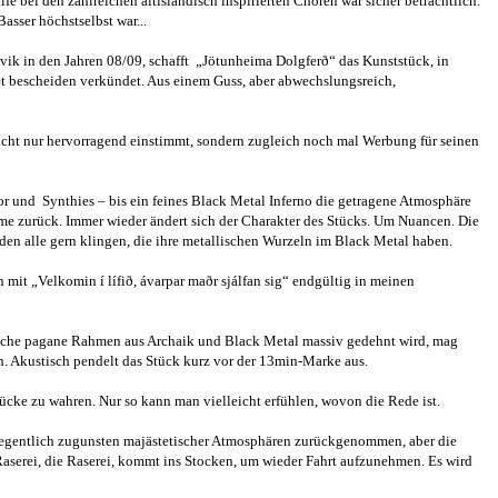
 den zahlreichen altisländisch inspirierten Chören war sicher beträchtlich.
ser höchstselbst war...
avik in den Jahren 08/09, schafft „Jötunheima Dolgferð“ das Kunststück, in
t bescheiden verkündet. Aus einem Guss, aber abwechslungsreich,
 nicht nur hervorragend einstimmt, sondern zugleich noch mal Werbung für seinen
or und Synthies – bis ein feines Black Metal Inferno die getragene Atmosphäre
me zurück. Immer wieder ändert sich der Charakter des Stücks. Um Nuancen. Die
iden alle gern klingen, die ihre metallischen Wurzeln im Black Metal haben.
mit „Velkomin í lífið, ávarpar maðr sjálfan sig“ endgültig in meinen
bliche pagane Rahmen aus Archaik und Black Metal massiv gedehnt wird, mag
en. Akustisch pendelt das Stück kurz vor der 13min-Marke aus.
tücke zu wahren. Nur so kann man vielleicht erfühlen, wovon die Rede ist.
 gelegentlich zugunsten majästetischer Atmosphären zurückgenommen, aber die
ur Raserei, die Raserei, kommt ins Stocken, um wieder Fahrt aufzunehmen. Es wird