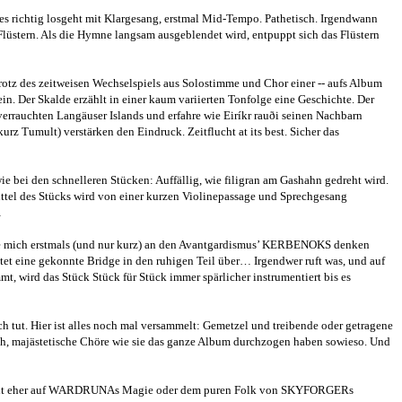
s es richtig losgeht mit Klargesang, erstmal Mid-Tempo. Pathetisch. Irgendwann
üstern. Als die Hymne langsam ausgeblendet wird, entpuppt sich das Flüstern
n trotz des zeitweisen Wechselspiels aus Solostimme und Chor einer -- aufs Album
. Der Skalde erzählt in einer kaum variierten Tonfolge eine Geschichte. Der
 verrauchten Langäuser Islands und erfahre wie Eiríkr rauði seinen Nachbarn
rz Tumult) verstärken den Eindruck. Zeitflucht at its best. Sicher das
ie bei den schnelleren Stücken: Auffällig, wie filigran am Gashahn gedreht wird.
tel des Stücks wird von einer kurzen Violinepassage und Sprechgesang
…
s, die mich erstmals (und nur kurz) an den Avantgardismus’ KERBENOKS denken
tet eine gekonnte Bridge in den ruhigen Teil über… Irgendwer ruft was, und auf
t, wird das Stück Stück für Stück immer spärlicher instrumentiert bis es
uch tut. Hier ist alles noch mal versammelt: Gemetzel und treibende oder getragene
uch, majästetische Chöre wie sie das ganze Album durchzogen haben sowieso. Und
nlich weit eher auf WARDRUNAs Magie oder dem puren Folk von SKYFORGERs