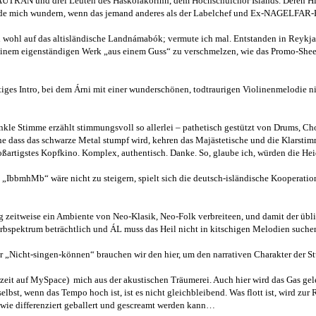
 und drei Leuten des Háskólakórinn, dem Hochschulchor Islands. Deren Hilfe bei
de mich wundern, wenn das jemand anderes als der Labelchef und Ex-NAGELFAR-Bas
ich wohl auf das altisländische Landnámabók; vermute ich mal. Entstanden in Reykj
 einem eigenständigen Werk „aus einem Guss“ zu verschmelzen, wie das Promo-Shee
nütiges Intro, bei dem Árni mit einer wunderschönen, todtraurigen Violinenmelodie
nkle Stimme erzählt stimmungsvoll so allerlei – pathetisch gestützt von Drums, Ch
e dass das schwarze Metal stumpf wird, kehren das Majästetische und die Klarstim
großartigstes Kopfkino. Komplex, authentisch. Danke. So, glaube ich, würden die He
„IbbmhMb“ wäre nicht zu steigern, spielt sich die deutsch-isländische Kooperation 
ng zeitweise ein Ambiente von Neo-Klasik, Neo-Folk verbreiteen, und damit der ü
 Farbspektrum beträchtlich und ÁL muss das Heil nicht in kitschigen Melodien such
ür „Nicht-singen-können“ brauchen wir den hier, um den narrativen Charakter der S
“ (derzeit auf MySpace) mich aus der akustischen Träumerei. Auch hier wird das Gas
selbst, wenn das Tempo hoch ist, ist es nicht gleichbleibend. Was flott ist, wird z
ch wie differenziert geballert und gescreamt werden kann…