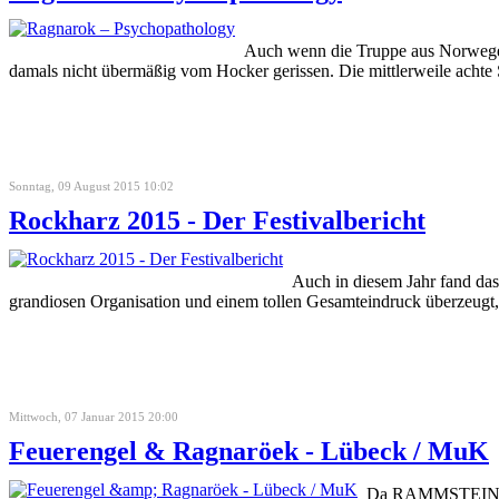
Auch wenn die Truppe aus Norwegen s
damals nicht übermäßig vom Hocker gerissen. Die mittlerweile achte
Sonntag, 09 August 2015 10:02
Rockharz 2015 - Der Festivalbericht
Auch in diesem Jahr fand das 
grandiosen Organisation und einem tollen Gesamteindruck überzeugt,
Mittwoch, 07 Januar 2015 20:00
Feuerengel & Ragnaröek - Lübeck / MuK
Da RAMMSTEIN sich