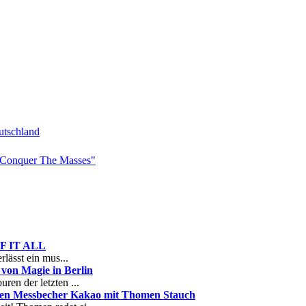
tschland
Conquer The Masses"
 OF IT ALL
rlässt ein mus...
on Magie in Berlin
ren der letzten ...
nen Messbecher Kakao mit Thomen Stauch