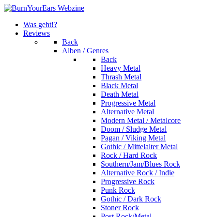
Was geht!?
Reviews
Back
Alben / Genres
Back
Heavy Metal
Thrash Metal
Black Metal
Death Metal
Progressive Metal
Alternative Metal
Modern Metal / Metalcore
Doom / Sludge Metal
Pagan / Viking Metal
Gothic / Mittelalter Metal
Rock / Hard Rock
Southern/Jam/Blues Rock
Alternative Rock / Indie
Progressive Rock
Punk Rock
Gothic / Dark Rock
Stoner Rock
Post Rock/Metal