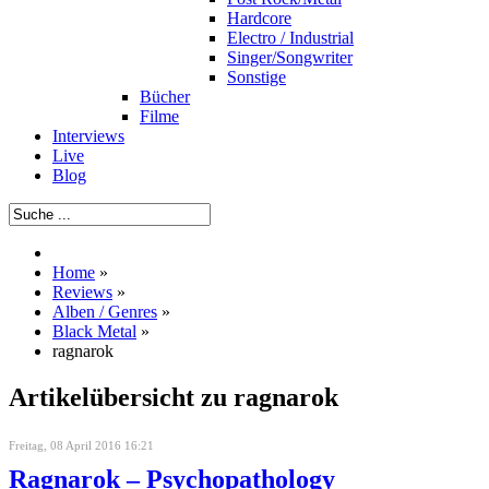
Hardcore
Electro / Industrial
Singer/Songwriter
Sonstige
Bücher
Filme
Interviews
Live
Blog
Home
»
Reviews
»
Alben / Genres
»
Black Metal
»
ragnarok
Artikelübersicht zu ragnarok
Freitag, 08 April 2016 16:21
Ragnarok – Psychopathology