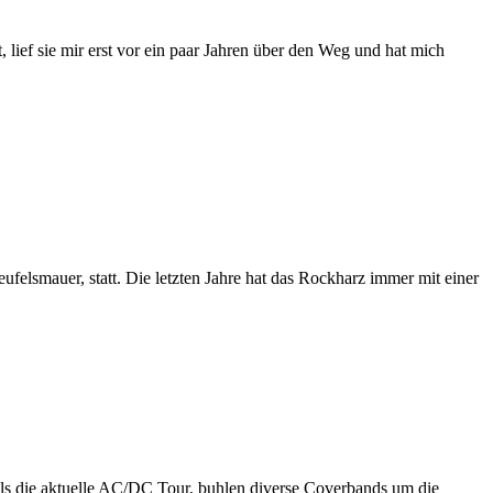
lief sie mir erst vor ein paar Jahren über den Weg und hat mich
felsmauer, statt. Die letzten Jahre hat das Rockharz immer mit einer
ls die aktuelle AC/DC Tour, buhlen diverse Coverbands um die