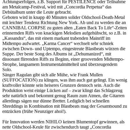
Achtungserfolgen, z.B. Support für PESTILENCE oder Teilnahme
am Metalcamp-Festival, wird mit „Concordia Perpetua“ das
Debütalbum unter die Leute gebracht.
Geboten wird in knapp 40 Minuten solider Oldschool-Death-Metal
mit leichter Tendenz Richtung New York. Ab und zu werden die an
CANNIBAL CORPSE zu guten alten „Eaten Back To Life“-Zeiten
erinnernden Riffs von knackigen Melodien aufgehübscht, so z.B. in
„Kassandra“, das mit einem markant trabenden Mainriff im
Midtempo aufwartet. „Karma Cancer“ wechselt sehr schniek
zwischen Down- und Uptempo, eingestreute Blastbeats würzen die
Suppe. Der beste Song des Albums ist „Dehumanized“, mit
dissonant flirrenden Riffs zu Beginn, einer groovenden Midtempo-
Strophe, langsamem Instrumentalmittelteil und überzeugendem
Solo.
Sänger Ragulan gibt sich alle Mühe, wie Frank Mullen
(SUFFOCATION) zu klingen, was ihm auch gut gelingt. Ein wenig
kraftvoller könnte sein heiseres Grunzen dennoch sein. Auch die
Produktion weist einige Lücken auf – zwar klingt das Schlagzeug
sehr natürlich und bekommt genug Raum zum Atmen, die Gitarren
allerdings sägen nur dünne Bretter. Lediglich bei schnellen
Shreddings in Kombination mit Blastbeats mag der Gesamtsound zu
entzücken (frühe Neunziger ahoi!).
Für Innovation werden NIHILO keinen Blumentopf gewinnen, als
nette Oldschool-Keule für zwischendurch taugt „Concordia