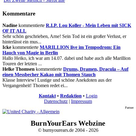
Der Zweite Mensch - Sterbt alle
Kommentare
Nadine
kommentierte
R.I.P. Lou Koller - Mein Leben mit SICK
OF IT ALL
Sehr schön geschrieben, Arne! Sein Tod ist ein großer Verlust, er
hinterlässt ein mus...
Icke
kommentierte
MARILLION live im Tempodrom: Ein
Hauch von Magie in Berlin
Hallo Heiko, ich war am 14.07. dabei und habe auch alle Marillion
Touren der letzten ...
Helke Thomsen
kommentierte
Drums, Dramen, Dracula – Auf
einen Messbecher Kakao mit Thomen Stauch
Klasse Interview! Lustige und schöne Anekdoten aus der
Vergangenheit! Thomen redet ei...
Kontakt
•
Redaktion
•
Login
Datenschutz
|
Impressum
Partner
BurnYourEars Webzine
© burnyourears.de 2004 - 2026