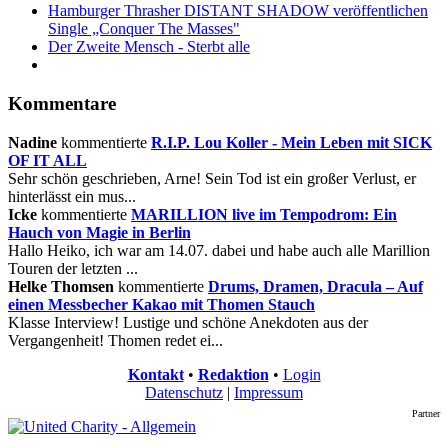
Hamburger Thrasher DISTANT SHADOW veröffentlichen
Single „Conquer The Masses"
Der Zweite Mensch - Sterbt alle
Kommentare
Nadine
kommentierte
R.I.P. Lou Koller - Mein Leben mit SICK
OF IT ALL
Sehr schön geschrieben, Arne! Sein Tod ist ein großer Verlust, er
hinterlässt ein mus...
Icke
kommentierte
MARILLION live im Tempodrom: Ein
Hauch von Magie in Berlin
Hallo Heiko, ich war am 14.07. dabei und habe auch alle Marillion
Touren der letzten ...
Helke Thomsen
kommentierte
Drums, Dramen, Dracula – Auf
einen Messbecher Kakao mit Thomen Stauch
Klasse Interview! Lustige und schöne Anekdoten aus der
Vergangenheit! Thomen redet ei...
Kontakt
•
Redaktion
•
Login
Datenschutz
|
Impressum
Partner