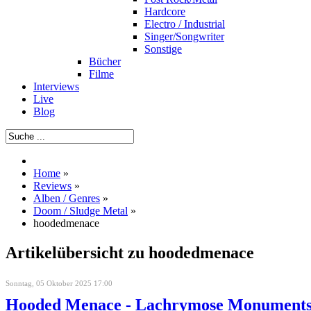
Hardcore
Electro / Industrial
Singer/Songwriter
Sonstige
Bücher
Filme
Interviews
Live
Blog
Home
»
Reviews
»
Alben / Genres
»
Doom / Sludge Metal
»
hoodedmenace
Artikelübersicht zu hoodedmenace
Sonntag, 05 Oktober 2025 17:00
Hooded Menace - Lachrymose Monuments