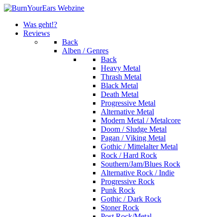
Was geht!?
Reviews
Back
Alben / Genres
Back
Heavy Metal
Thrash Metal
Black Metal
Death Metal
Progressive Metal
Alternative Metal
Modern Metal / Metalcore
Doom / Sludge Metal
Pagan / Viking Metal
Gothic / Mittelalter Metal
Rock / Hard Rock
Southern/Jam/Blues Rock
Alternative Rock / Indie
Progressive Rock
Punk Rock
Gothic / Dark Rock
Stoner Rock
Post Rock/Metal