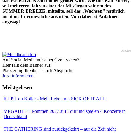
das Festival zu Recht immer größer wird. Wie uns Ralf Nüsser,
seit mehreren Jahren einer der Mit-Organisatoren des
SUMMER BREEZE, mitteilte, soll das „Wachsen" natürlich
nicht ins Unermessliche ausarten. Von daher ist Aufatmen
angesagt.
Anzeige
Auf Social Media nur eine(r) von vielen?
Hier fällt dein Banner auf!
Platzierung flexibel – nach Absprache
Jetzt informieren
Meistgelesen
R.I.P. Lou Koller - Mein Leben mit SICK OF IT ALL
MEGADETH kommen 2027 auf Tour und spielen 4 Konzerte in
Deutschland
THE GATHERING sind zurückgekehrt – nur die Zeit nicht