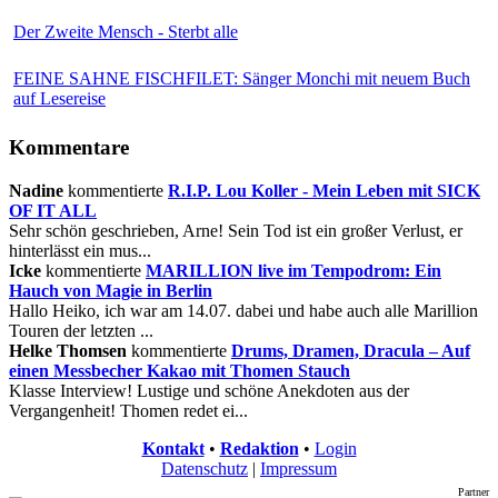
Der Zweite Mensch - Sterbt alle
FEINE SAHNE FISCHFILET: Sänger Monchi mit neuem Buch
auf Lesereise
Kommentare
Nadine
kommentierte
R.I.P. Lou Koller - Mein Leben mit SICK
OF IT ALL
Sehr schön geschrieben, Arne! Sein Tod ist ein großer Verlust, er
hinterlässt ein mus...
Icke
kommentierte
MARILLION live im Tempodrom: Ein
Hauch von Magie in Berlin
Hallo Heiko, ich war am 14.07. dabei und habe auch alle Marillion
Touren der letzten ...
Helke Thomsen
kommentierte
Drums, Dramen, Dracula – Auf
einen Messbecher Kakao mit Thomen Stauch
Klasse Interview! Lustige und schöne Anekdoten aus der
Vergangenheit! Thomen redet ei...
Kontakt
•
Redaktion
•
Login
Datenschutz
|
Impressum
Partner