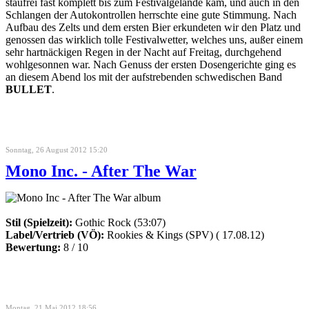
staufrei fast komplett bis zum Festivalgelände kam, und auch in den
Schlangen der Autokontrollen herrschte eine gute Stimmung. Nach
Aufbau des Zelts und dem ersten Bier erkundeten wir den Platz und
genossen das wirklich tolle Festivalwetter, welches uns, außer einem
sehr hartnäckigen Regen in der Nacht auf Freitag, durchgehend
wohlgesonnen war. Nach Genuss der ersten Dosengerichte ging es
an diesem Abend los mit der aufstrebenden schwedischen Band
BULLET
.
Sonntag, 26 August 2012 15:20
Mono Inc. - After The War
Stil (Spielzeit):
Gothic Rock (53:07)
Label/Vertrieb (VÖ):
Rookies & Kings (SPV) ( 17.08.12)
Bewertung:
8 / 10
Montag, 21 Mai 2012 18:56