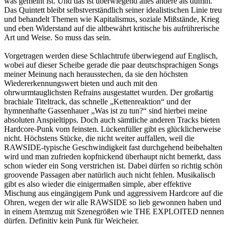
was gemeint ist. Und das ist überwiegend alles andere als dumm.
Das Quintett bleibt selbstverständlich seiner idealistischen Linie treu
und behandelt Themen wie Kapitalismus, soziale Mißstände, Krieg
und eben Widerstand auf die altbewährt kritische bis aufrührerische
Art und Weise. So muss das sein.
Vorgetragen werden diese Schlachtrufe überwiegend auf Englisch,
wobei auf dieser Scheibe gerade die paar deutschsprachigen Songs
meiner Meinung nach herausstechen, da sie den höchsten
Wiedererkennungswert bieten und auch mit den
ohrwurmtauglichsten Refrains ausgestattet wurden. Der großartig
brachiale Titeltrack, das schnelle „Kettenreaktion“ und der
hymnenhafte Gassenhauer „Was ist zu tun?“ sind hierbei meine
absoluten Anspieltipps. Doch auch sämtliche anderen Tracks bieten
Hardcore-Punk vom feinsten. Lückenfüller gibt es glücklicherweise
nicht. Höchstens Stücke, die nicht weiter auffallen, weil die
RAWSIDE-typische Geschwindigkeit fast durchgehend beibehalten
wird und man zufrieden kopfnickend überhaupt nicht bemerkt, dass
schon wieder ein Song verstrichen ist. Dabei dürfen so richtig schön
groovende Passagen aber natürlich auch nicht fehlen. Musikalisch
gibt es also wieder die einigermaßen simple, aber effektive
Mischung aus eingängigem Punk und aggressivem Hardcore auf die
Ohren, wegen der wir alle RAWSIDE so lieb gewonnen haben und
in einem Atemzug mit Szenegrößen wie THE EXPLOITED nennen
dürfen. Definitiv kein Punk für Weicheier.