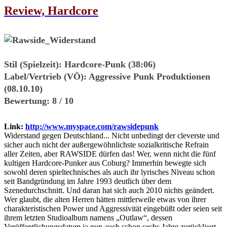
Review, Hardcore
Stil (Spielzeit):
Hardcore-Punk (38:06)
Label/Vertrieb (VÖ):
Aggressive Punk Produktionen
(08.10.10)
Bewertung:
8 / 10
Link:
http://www.myspace.com/rawsidepunk
Widerstand gegen Deutschland... Nicht unbedingt der cleverste und
sicher auch nicht der außergewöhnlichste sozialkritische Refrain
aller Zeiten, aber RAWSIDE dürfen das! Wer, wenn nicht die fünf
kultigen Hardcore-Punker aus Coburg? Immerhin bewegte sich
sowohl deren spieltechnisches als auch ihr lyrisches Niveau schon
seit Bandgründung im Jahre 1993 deutlich über dem
Szenedurchschnitt. Und daran hat sich auch 2010 nichts geändert.
Wer glaubt, die alten Herren hätten mittlerweile etwas von ihrer
charakteristischen Power und Aggressivität eingebüßt oder seien seit
ihrem letzten Studioalbum namens „Outlaw“, dessen
Veröffentlichungsdatum ja nun auch schon sechs Jahre zurückliegt,