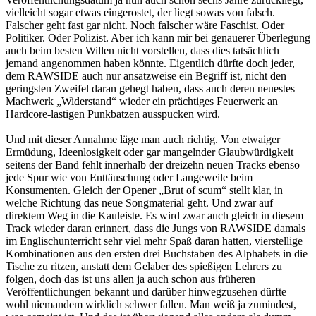
vielleicht sogar etwas eingerostet, der liegt sowas von falsch.
Falscher geht fast gar nicht. Noch falscher wäre Faschist. Oder
Politiker. Oder Polizist. Aber ich kann mir bei genauerer Überlegung
auch beim besten Willen nicht vorstellen, dass dies tatsächlich
jemand angenommen haben könnte. Eigentlich dürfte doch jeder,
dem RAWSIDE auch nur ansatzweise ein Begriff ist, nicht den
geringsten Zweifel daran gehegt haben, dass auch deren neuestes
Machwerk „Widerstand“ wieder ein prächtiges Feuerwerk an
Hardcore-lastigen Punkbatzen ausspucken wird.
Und mit dieser Annahme läge man auch richtig. Von etwaiger
Ermüdung, Ideenlosigkeit oder gar mangelnder Glaubwürdigkeit
seitens der Band fehlt innerhalb der dreizehn neuen Tracks ebenso
jede Spur wie von Enttäuschung oder Langeweile beim
Konsumenten. Gleich der Opener „Brut of scum“ stellt klar, in
welche Richtung das neue Songmaterial geht. Und zwar auf
direktem Weg in die Kauleiste. Es wird zwar auch gleich in diesem
Track wieder daran erinnert, dass die Jungs von RAWSIDE damals
im Englischunterricht sehr viel mehr Spaß daran hatten, vierstellige
Kombinationen aus den ersten drei Buchstaben des Alphabets in die
Tische zu ritzen, anstatt dem Gelaber des spießigen Lehrers zu
folgen, doch das ist uns allen ja auch schon aus früheren
Veröffentlichungen bekannt und darüber hinwegzusehen dürfte
wohl niemandem wirklich schwer fallen. Man weiß ja zumindest,