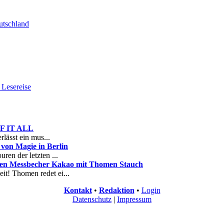
tschland
Lesereise
 OF IT ALL
rlässt ein mus...
on Magie in Berlin
ren der letzten ...
nen Messbecher Kakao mit Thomen Stauch
it! Thomen redet ei...
Kontakt
•
Redaktion
•
Login
Datenschutz
|
Impressum