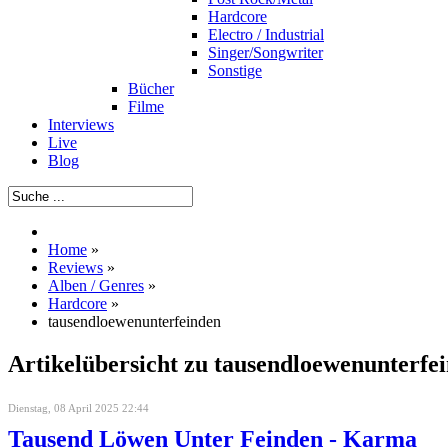
Hardcore
Electro / Industrial
Singer/Songwriter
Sonstige
Bücher
Filme
Interviews
Live
Blog
Home
»
Reviews
»
Alben / Genres
»
Hardcore
»
tausendloewenunterfeinden
Artikelübersicht zu tausendloewenunterfe
Dienstag, 08 April 2025 22:44
Tausend Löwen Unter Feinden - Karma