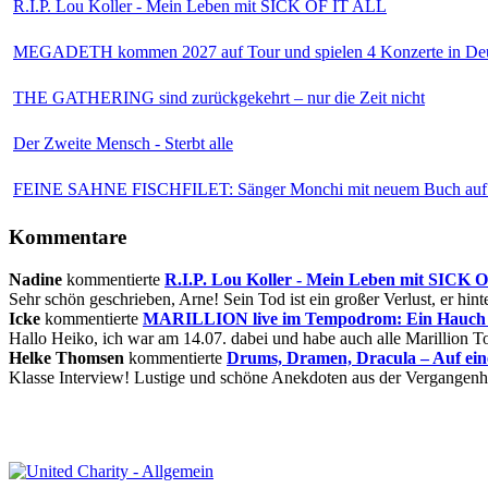
R.I.P. Lou Koller - Mein Leben mit SICK OF IT ALL
MEGADETH kommen 2027 auf Tour und spielen 4 Konzerte in Deu
THE GATHERING sind zurückgekehrt – nur die Zeit nicht
Der Zweite Mensch - Sterbt alle
FEINE SAHNE FISCHFILET: Sänger Monchi mit neuem Buch auf 
Kommentare
Nadine
kommentierte
R.I.P. Lou Koller - Mein Leben mit SICK
Sehr schön geschrieben, Arne! Sein Tod ist ein großer Verlust, er hinte
Icke
kommentierte
MARILLION live im Tempodrom: Ein Hauch v
Hallo Heiko, ich war am 14.07. dabei und habe auch alle Marillion Tou
Helke Thomsen
kommentierte
Drums, Dramen, Dracula – Auf ei
Klasse Interview! Lustige und schöne Anekdoten aus der Vergangenhe