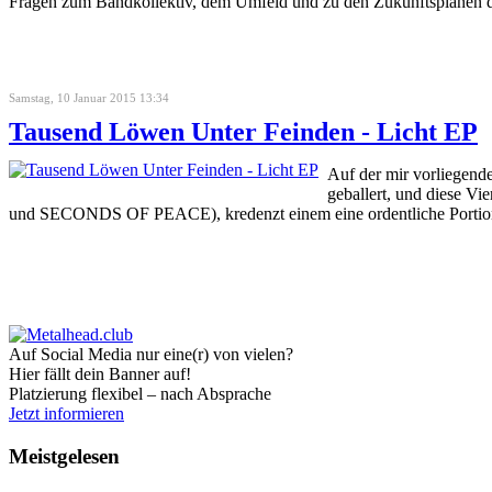
Fragen zum Bandkollektiv, dem Umfeld und zu den Zukunftsplänen d
Samstag, 10 Januar 2015 13:34
Tausend Löwen Unter Feinden - Licht EP
Auf der mir vorliege
geballert, und diese V
und SECONDS OF PEACE), kredenzt einem eine ordentliche Portio
Auf Social Media nur eine(r) von vielen?
Hier fällt dein Banner auf!
Platzierung flexibel – nach Absprache
Jetzt informieren
Meistgelesen