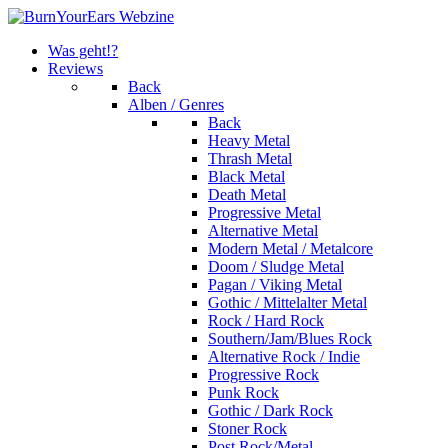
Was geht!?
Reviews
Back
Alben / Genres
Back
Heavy Metal
Thrash Metal
Black Metal
Death Metal
Progressive Metal
Alternative Metal
Modern Metal / Metalcore
Doom / Sludge Metal
Pagan / Viking Metal
Gothic / Mittelalter Metal
Rock / Hard Rock
Southern/Jam/Blues Rock
Alternative Rock / Indie
Progressive Rock
Punk Rock
Gothic / Dark Rock
Stoner Rock
Post Rock/Metal