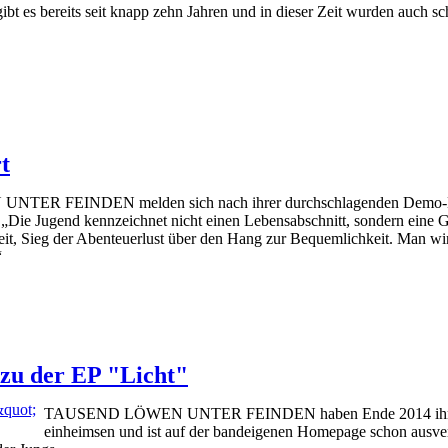
 bereits seit knapp zehn Jahren und in dieser Zeit wurden auch schon 
t
R FEINDEN melden sich nach ihrer durchschlagenden Demo-EP „L
„Die Jugend kennzeichnet nicht einen Lebensabschnitt, sondern eine Gei
keit, Sieg der Abenteuerlust über den Hang zur Bequemlichkeit. Man wir
“
 zu der EP "Licht"
TAUSEND LÖWEN UNTER FEINDEN haben Ende 2014 ihre erste 
einheimsen und ist auf der bandeigenen Homepage schon ausverk