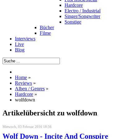
Hardcore
Electro / Industrial
Singer/Songwriter
Sonstige
Bücher
Filme
Interviews
Live
Blog
Home
»
Reviews
»
Alben / Genres
»
Hardcore
»
wolfdown
Artikelübersicht zu wolfdown
Mittwoch, 03 Februar 2016 18:56
Wolf Down - Incite And Conspire