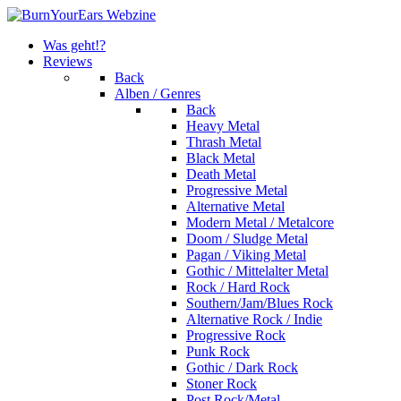
Was geht!?
Reviews
Back
Alben / Genres
Back
Heavy Metal
Thrash Metal
Black Metal
Death Metal
Progressive Metal
Alternative Metal
Modern Metal / Metalcore
Doom / Sludge Metal
Pagan / Viking Metal
Gothic / Mittelalter Metal
Rock / Hard Rock
Southern/Jam/Blues Rock
Alternative Rock / Indie
Progressive Rock
Punk Rock
Gothic / Dark Rock
Stoner Rock
Post Rock/Metal