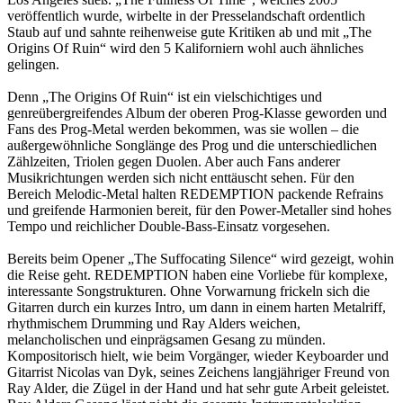
veröffentlich wurde, wirbelte in der Presselandschaft ordentlich
Staub auf und sahnte reihenweise gute Kritiken ab und mit „The
Origins Of Ruin“ wird den 5 Kaliforniern wohl auch ähnliches
gelingen.
Denn „The Origins Of Ruin“ ist ein vielschichtiges und
genreübergreifendes Album der oberen Prog-Klasse geworden und
Fans des Prog-Metal werden bekommen, was sie wollen – die
außergewöhnliche Songlänge des Prog und die unterschiedlichen
Zählzeiten, Triolen gegen Duolen. Aber auch Fans anderer
Musikrichtungen werden sich nicht enttäuscht sehen. Für den
Bereich Melodic-Metal halten REDEMPTION packende Refrains
und greifende Harmonien bereit, für den Power-Metaller sind hohes
Tempo und reichlicher Double-Bass-Einsatz vorgesehen.
Bereits beim Opener „The Suffocating Silence“ wird gezeigt, wohin
die Reise geht. REDEMPTION haben eine Vorliebe für komplexe,
interessante Songstrukturen. Ohne Vorwarnung frickeln sich die
Gitarren durch ein kurzes Intro, um dann in einem harten Metalriff,
rhythmischem Drumming und Ray Alders weichen,
melancholischen und einprägsamen Gesang zu münden.
Kompositorisch hielt, wie beim Vorgänger, wieder Keyboarder und
Gitarrist Nicolas van Dyk, seines Zeichens langjähriger Freund von
Ray Alder, die Zügel in der Hand und hat sehr gute Arbeit geleistet.