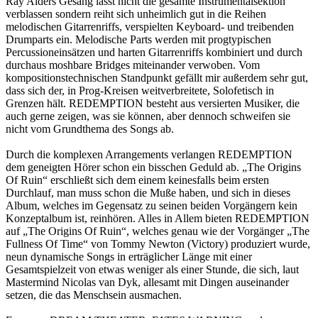
Ray Alders Gesang lässt nicht die gesamte Instrumentalsektion
verblassen sondern reiht sich unheimlich gut in die Reihen
melodischen Gitarrenriffs, verspielten Keyboard- und treibenden
Drumparts ein. Melodische Parts werden mit progtypischen
Percussioneinsätzen und harten Gitarrenriffs kombiniert und durch
durchaus moshbare Bridges miteinander verwoben. Vom
kompositionstechnischen Standpunkt gefällt mir außerdem sehr gut,
dass sich der, in Prog-Kreisen weitverbreitete, Solofetisch in
Grenzen hält. REDEMPTION besteht aus versierten Musiker, die
auch gerne zeigen, was sie können, aber dennoch schweifen sie
nicht vom Grundthema des Songs ab.
Durch die komplexen Arrangements verlangen REDEMPTION
dem geneigten Hörer schon ein bisschen Geduld ab. „The Origins
Of Ruin“ erschließt sich dem einem keinesfalls beim ersten
Durchlauf, man muss schon die Muße haben, und sich in dieses
Album, welches im Gegensatz zu seinen beiden Vorgängern kein
Konzeptalbum ist, reinhören. Alles in Allem bieten REDEMPTION
auf „The Origins Of Ruin“, welches genau wie der Vorgänger „The
Fullness Of Time“ von Tommy Newton (Victory) produziert wurde,
neun dynamische Songs in erträglicher Länge mit einer
Gesamtspielzeit von etwas weniger als einer Stunde, die sich, laut
Mastermind Nicolas van Dyk, allesamt mit Dingen auseinander
setzen, die das Menschsein ausmachen.