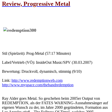
Review, Progressive Metal
Stil (Spielzeit): Prog-Metal (57:17 Minuten)
Label/Vertrieb (VÖ): InsideOut Music/SPV (30.03.2007)
Bewertung: Druckvoll, dynamisch, stimmig (9/10)
Link:
http://www.redemptionweb.com
http://www.myspace.com/thebandredemption
Ray Alder goes Metal. So geschehen beim 2005er Output von
REDEMPTION, als der FATES WARNING-Ausnahmesänger auf
eigenen Wunsch zu der, im Jahre 2000 gegründeten, Formation aus
Los Angeles stieß. „The Fullness Of Time“, welches 2005