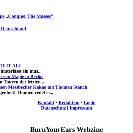
le „Conquer The Masses"
 Deutschland
K OF IT ALL
hinterlässt ein mus...
von Magie in Berlin
 Touren der letzten ...
inen Messbecher Kakao mit Thomen Stauch
enheit! Thomen redet ei...
Kontakt
•
Redaktion
•
Login
Datenschutz
|
Impressum
BurnYourEars Webzine