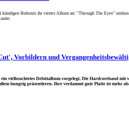
i kündigen Bubonix ihr viertes Album an: "Through The Eyes" umfasst 
autie.
Cut', Vorbildern und Vergangenheitsbewält
 vielbeachtetes Debütalbum vorgelegt. Die Hardcoreband mit w
 allem hungrig präsentieren. Ihre verdammt gute Platte ist mehr a