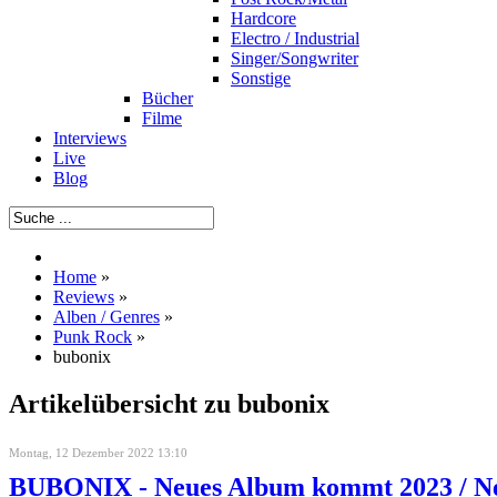
Hardcore
Electro / Industrial
Singer/Songwriter
Sonstige
Bücher
Filme
Interviews
Live
Blog
Home
»
Reviews
»
Alben / Genres
»
Punk Rock
»
bubonix
Artikelübersicht zu bubonix
Montag, 12 Dezember 2022 13:10
BUBONIX - Neues Album kommt 2023 / Ne