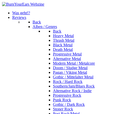
Was geht!?
Reviews
Back
Alben / Genres
Back
Heavy Metal
Thrash Metal
Black Metal
Death Metal
Progressive Metal
Alternative Metal
Modern Metal / Metalcore
Doom / Sludge Metal
Pagan / Viking Metal
Gothic / Mittelalter Metal
Rock / Hard Rock
Southern/Jam/Blues Rock
Alternative Rock / Indie
Progressive Rock
Punk Rock
Gothic / Dark Rock
Stoner Rock
Post Rock/Metal