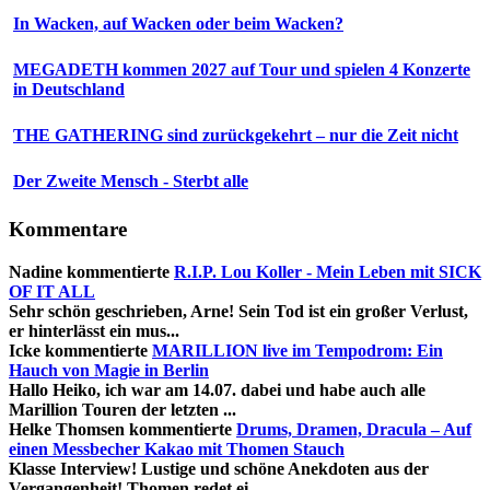
In Wacken, auf Wacken oder beim Wacken?
MEGADETH kommen 2027 auf Tour und spielen 4 Konzerte
in Deutschland
THE GATHERING sind zurückgekehrt – nur die Zeit nicht
Der Zweite Mensch - Sterbt alle
Kommentare
Nadine
kommentierte
R.I.P. Lou Koller - Mein Leben mit SICK
OF IT ALL
Sehr schön geschrieben, Arne! Sein Tod ist ein großer Verlust,
er hinterlässt ein mus...
Icke
kommentierte
MARILLION live im Tempodrom: Ein
Hauch von Magie in Berlin
Hallo Heiko, ich war am 14.07. dabei und habe auch alle
Marillion Touren der letzten ...
Helke Thomsen
kommentierte
Drums, Dramen, Dracula – Auf
einen Messbecher Kakao mit Thomen Stauch
Klasse Interview! Lustige und schöne Anekdoten aus der
Vergangenheit! Thomen redet ei...