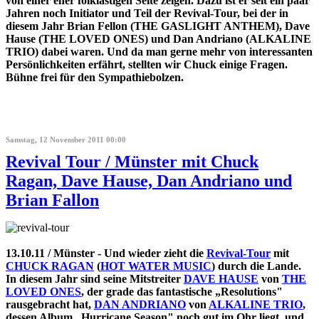
von einer eher folklastigen Seite zeigen. Dazu ist er seit ein paar
Jahren noch Initiator und Teil der Revival-Tour, bei der in
diesem Jahr Brian Fellon (THE GASLIGHT ANTHEM), Dave
Hause (THE LOVED ONES) und Dan Andriano (ALKALINE
TRIO) dabei waren. Und da man gerne mehr von interessanten
Persönlichkeiten erfährt, stellten wir Chuck einige Fragen.
Bühne frei für den Sympathiebolzen.
Samstag, 12 November 2011 00:00
Revival Tour / Münster mit Chuck
Ragan, Dave Hause, Dan Andriano und
Brian Fallon
13.10.11 / Münster - Und wieder zieht die
Revival-Tour
mit
CHUCK RAGAN
(
HOT WATER MUSIC
) durch die Lande.
In diesem Jahr sind seine Mitstreiter
DAVE HAUSE
von
THE
LOVED ONES
, der grade das fantastische „Resolutions"
rausgebracht hat,
DAN ANDRIANO
von
ALKALINE TRIO
,
dessen Album „Hurricane Season" noch gut im Ohr liegt, und