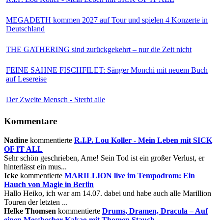
MEGADETH kommen 2027 auf Tour und spielen 4 Konzerte in
Deutschland
THE GATHERING sind zurückgekehrt – nur die Zeit nicht
FEINE SAHNE FISCHFILET: Sänger Monchi mit neuem Buch
auf Lesereise
Der Zweite Mensch - Sterbt alle
Kommentare
Nadine
kommentierte
R.I.P. Lou Koller - Mein Leben mit SICK
OF IT ALL
Sehr schön geschrieben, Arne! Sein Tod ist ein großer Verlust, er
hinterlässt ein mus...
Icke
kommentierte
MARILLION live im Tempodrom: Ein
Hauch von Magie in Berlin
Hallo Heiko, ich war am 14.07. dabei und habe auch alle Marillion
Touren der letzten ...
Helke Thomsen
kommentierte
Drums, Dramen, Dracula – Auf
einen Messbecher Kakao mit Thomen Stauch