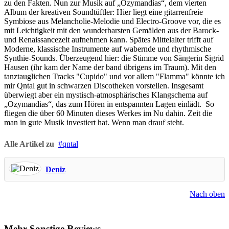
zu den Fakten. Nun zur Musik auf „Ozymandias“, dem vierten
Album der kreativen Soundtüftler: Hier liegt eine gitarrenfreie
Symbiose aus Melancholie-Melodie und Electro-Groove vor, die es
mit Leichtigkeit mit den wunderbarsten Gemälden aus der Barock-
und Renaissancezeit aufnehmen kann. Spätes Mittelalter trifft auf
Moderne, klassische Instrumente auf wabernde und rhythmische
Synthie-Sounds. Überzeugend hier: die Stimme von Sängerin Sigrid
Hausen (ihr kam der Name der band übrigens im Traum). Mit den
tanztauglichen Tracks "Cupido" und vor allem "Flamma" könnte ich
mir Qntal gut in schwarzen Discotheken vorstellen. Insgesamt
überwiegt aber ein mystisch-atmosphärisches Klangschema auf
„Ozymandias“, das zum Hören in entspannten Lagen einlädt. So
fliegen die über 60 Minuten dieses Werkes im Nu dahin. Zeit die
man in gute Musik investiert hat. Wenn man drauf steht.
Alle Artikel zu
qntal
Deniz
Nach oben
Mehr Sonstige Reviews