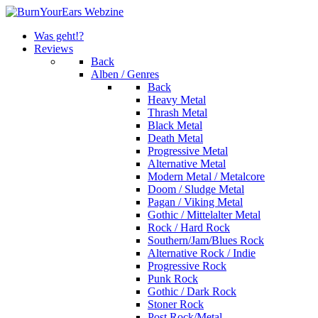
Was geht!?
Reviews
Back
Alben / Genres
Back
Heavy Metal
Thrash Metal
Black Metal
Death Metal
Progressive Metal
Alternative Metal
Modern Metal / Metalcore
Doom / Sludge Metal
Pagan / Viking Metal
Gothic / Mittelalter Metal
Rock / Hard Rock
Southern/Jam/Blues Rock
Alternative Rock / Indie
Progressive Rock
Punk Rock
Gothic / Dark Rock
Stoner Rock
Post Rock/Metal