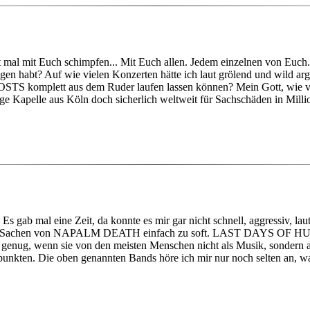
ht mal mit Euch schimpfen... Mit Euch allen. Jedem einzelnen von Euch.
gen habt? Auf wie vielen Konzerten hätte ich laut grölend und wild ar
S komplett aus dem Ruder laufen lassen können? Mein Gott, wie vie
ge Kapelle aus Köln doch sicherlich weltweit für Sachschäden in Milli
... Es gab mal eine Zeit, da konnte es mir gar nicht schnell, aggressi
n Sachen von NAPALM DEATH einfach zu soft. LAST DAYS OF HU
enug, wenn sie von den meisten Menschen nicht als Musik, sondern als
nkten. Die oben genannten Bands höre ich mir nur noch selten an, was