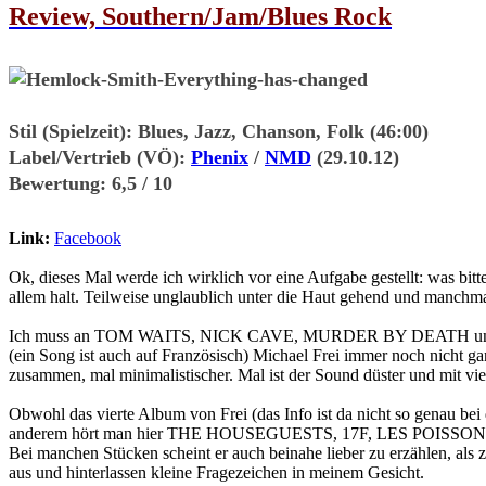
Review, Southern/Jam/Blues Rock
Stil (Spielzeit):
Blues, Jazz, Chanson, Folk (46:00)
Label/Vertrieb (VÖ):
Phenix
/
NMD
(29.10.12)
Bewertung:
6,5 / 10
Link:
Facebook
Ok, dieses Mal werde ich wirklich vor eine Aufgabe gestellt: was b
allem halt. Teilweise unglaublich unter die Haut gehend und manchma
Ich muss an TOM WAITS, NICK CAVE, MURDER BY DEATH und BOH
(ein Song ist auch auf Französisch) Michael Frei immer noch nicht ga
zusammen, mal minimalistischer. Mal ist der Sound düster und mit 
Obwohl das vierte Album von Frei (das Info ist da nicht so genau bei 
anderem hört man hier THE HOUSEGUESTS, 17F, LES POISSONS AUS
Bei manchen Stücken scheint er auch beinahe lieber zu erzählen, als 
aus und hinterlassen kleine Fragezeichen in meinem Gesicht.