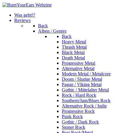
Was geht!?
Reviews
Back
Alben / Genres
Back
Heavy Metal
Thrash Metal
Black Metal
Death Metal
Progressive Metal
Alternative Metal
Modern Metal / Metalcore
Doom / Sludge Metal
Pagan / Viking Metal
Gothic / Mittelalter Metal
Rock / Hard Rock
Southern/Jam/Blues Rock
Alternative Rock / Indie
Progressive Rock
Punk Rock
Gothic / Dark Rock
Stoner Rock
Post Rock/Metal