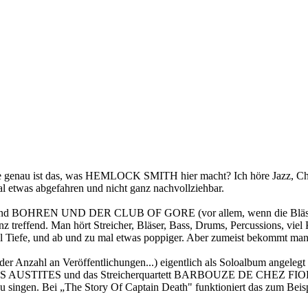
itte genau ist das, was HEMLOCK SMITH hier macht? Ich höre Jazz, Cha
l etwas abgefahren und nicht ganz nachvollziehbar.
REN UND DER CLUB OF GORE (vor allem, wenn die Bläser einset
nz treffend. Man hört Streicher, Bläser, Bass, Drums, Percussions, viel
viel Tiefe, und ab und zu mal etwas poppiger. Aber zumeist bekommt 
der Anzahl an Veröffentlichungen...) eigentlich als Soloalbum angelegt 
TITES und das Streicherquartett BARBOUZE DE CHEZ FIOR. Sie all
zu singen. Bei „The Story Of Captain Death" funktioniert das zum Beis